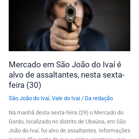
em
São
João
do
Ivaí
é
alvo
Mercado em São João do Ivaí é
de
assaltantes,
alvo de assaltantes, nesta sexta-
nesta
feira (30)
sexta-
São João do Ivaí
,
Vale do Ivaí
/
Da redação
feira
(30)
Na manhã desta sexta-feira (29) o Mercado do
Gordo, localizado no distrito de Ubaúna, em São
João do Ivaí, foi alvo de assaltantes. Informações