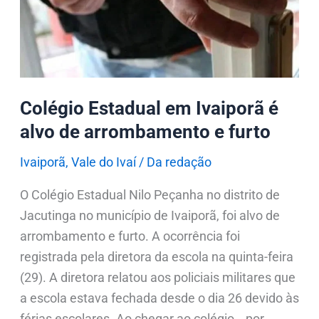
alvo
de
arrombamento
e
furto
Colégio Estadual em Ivaiporã é
alvo de arrombamento e furto
Ivaiporã
,
Vale do Ivaí
/
Da redação
O Colégio Estadual Nilo Peçanha no distrito de
Jacutinga no município de Ivaiporã, foi alvo de
arrombamento e furto. A ocorrência foi
registrada pela diretora da escola na quinta-feira
(29). A diretora relatou aos policiais militares que
a escola estava fechada desde o dia 26 devido às
férias escolares. Ao chegar ao colégio, , por