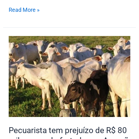
Read More »
Pecuarista
tem
prejuízo
de
R$
80
mil
com
gado
furtado,
Pecuarista tem prejuízo de R$ 80
em