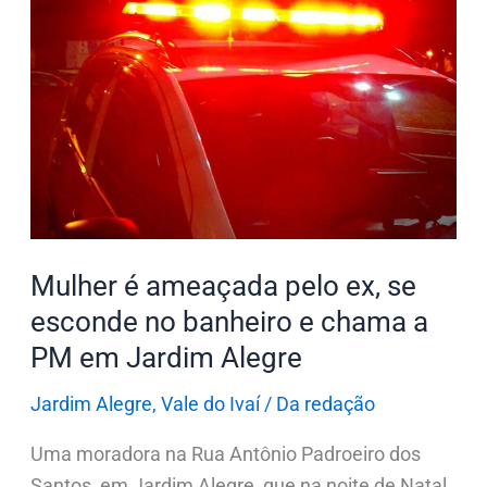
é
ameaçada
pelo
ex,
se
esconde
no
banheiro
e
Mulher é ameaçada pelo ex, se
chama
esconde no banheiro e chama a
a
PM em Jardim Alegre
PM
em
Jardim Alegre
,
Vale do Ivaí
/
Da redação
Jardim
Uma moradora na Rua Antônio Padroeiro dos
Alegre
Santos, em Jardim Alegre, que na noite de Natal