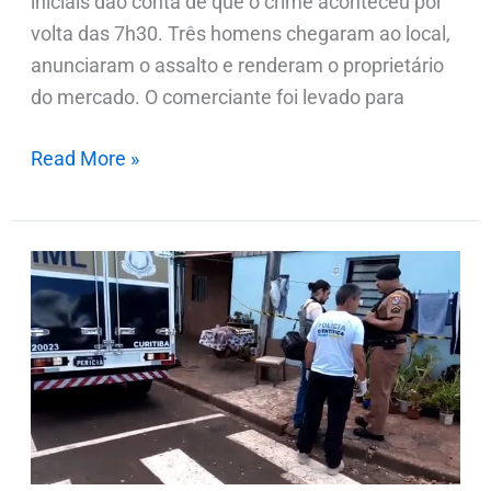
iniciais dão conta de que o crime aconteceu por
volta das 7h30. Três homens chegaram ao local,
anunciaram o assalto e renderam o proprietário
do mercado. O comerciante foi levado para
Read More »
Homem
liga
para
a
PMPR
e
se
entrega,