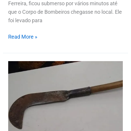
Ferreira, ficou submerso por vários minutos até
que o Corpo de Bombeiros chegasse no local. Ele
foi levado para
Read More »
Discussão
entre
casal
acaba
com
mulher
ferida
com