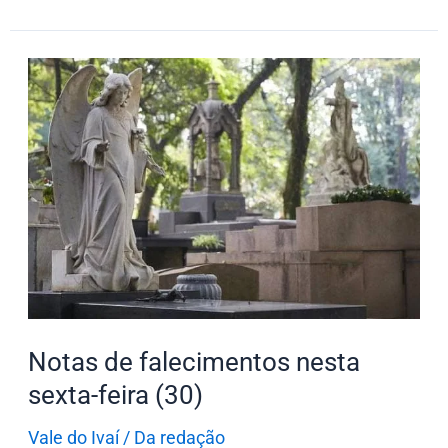
Notas
de
falecimentos
nesta
sexta-
feira
(30)
Notas de falecimentos nesta
sexta-feira (30)
Vale do Ivaí
/
Da redação