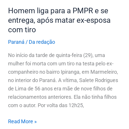
após
Homem liga para a PMPR e se
matar
entrega, após matar ex-esposa
ex-
com tiro
esposa
com
Paraná
/
Da redação
tiro
No início da tarde de quinta-feira (29), uma
mulher foi morta com um tiro na testa pelo ex-
companheiro no bairro Ipiranga, em Marmeleiro,
no interior do Paraná. A vítima, Salete Rodrigues
de Lima de 56 anos era mãe de nove filhos de
relacionamentos anteriores. Ela não tinha filhos
com o autor. Por volta das 12h25,
Read More »