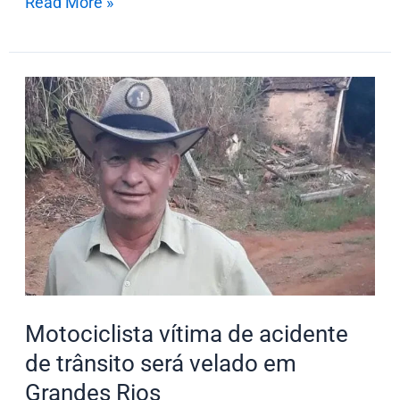
Read More »
Motociclista
vítima
de
acidente
de
trânsito
será
velado
em
Grandes
Motociclista vítima de acidente
Rios
de trânsito será velado em
Grandes Rios