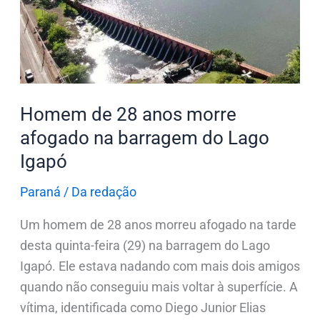
morre
afogado
na
barragem
do
Lago
Homem de 28 anos morre
Igapó
afogado na barragem do Lago
Igapó
Paraná
/
Da redação
Um homem de 28 anos morreu afogado na tarde
desta quinta-feira (29) na barragem do Lago
Igapó. Ele estava nadando com mais dois amigos
quando não conseguiu mais voltar à superfície. A
vítima, identificada como Diego Junior Elias