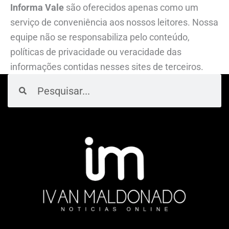
Informa Vale
são oferecidos apenas como um
serviço de conveniência aos nossos leitores. Nossa
equipe não se responsabiliza pelo conteúdo,
políticas de privacidade ou veracidade das
informações contidas nesses sites de terceiros.
Pesquisar
Pesquisar