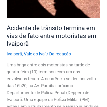
de
fato
entre
motoristas
Acidente de trânsito termina em
em
vias de fato entre motoristas em
Ivaiporã
Ivaiporã
Ivaiporã
,
Vale do Ivaí
/
Da redação
Uma briga entre dois motoristas na tarde de
quarta-feira (10) terminou com um dos
envolvidos ferido. A ocorrência se deu por volta
das 16h20, na Av. Paraíba, próximo
Departamento de Polícia Penal (Deppen) de
Ivaiporã. Uma equipe da Polícia Militar (PM)
estava em patrulhamento pela região quando se