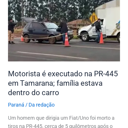
Motorista
é
executado
na
PR-
445
em
Tamarana;
família
Motorista é executado na PR-445
estava
em Tamarana; família estava
dentro
dentro do carro
do
carro
Paraná
/
Da redação
Um homem que dirigia um Fiat/Uno foi morto a
tiros na PR-445, cerca de 5 quilômetros após o