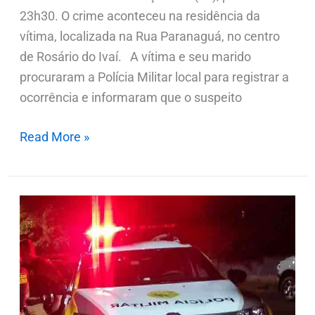
23h30. O crime aconteceu na residência da
vítima, localizada na Rua Paranaguá, no centro
de Rosário do Ivaí. A vítima e seu marido
procuraram a Polícia Militar local para registrar a
ocorrência e informaram que o suspeito
Read More »
Ladrão
invade
empresa
em
Jardim
Alegre