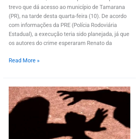
trevo que dá acesso ao município de Tamarana
(PR), na tarde desta quarta-feira (10). De acordo
com informações da PRE (Polícia Rodoviária
Estadual), a execução teria sido planejada, já que
os autores do crime esperaram Renato da
Read More »
Acidente
de
trânsito
termina
em
vias