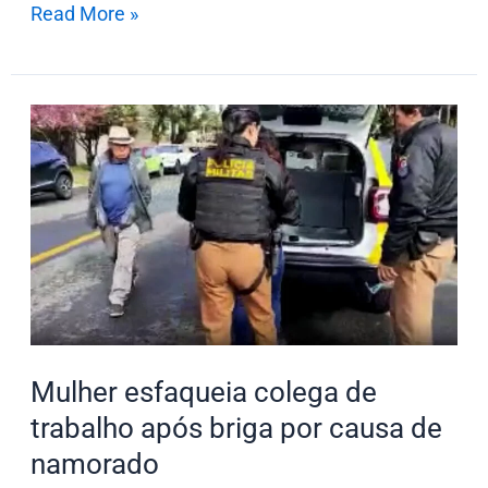
Read More »
Mulher
esfaqueia
colega
de
trabalho
após
briga
por
causa
Mulher esfaqueia colega de
de
trabalho após briga por causa de
namorado
namorado