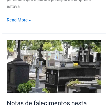
estava
Read More »
Notas
de
falecimentos
nesta
quinta-
feira
(11.07);
Atualizado
às
Notas de falecimentos nesta
10h10