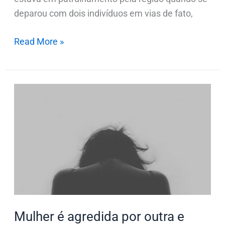
deparou com dois indivíduos em vias de fato,
Read More »
Mulher
é
agredida
por
outra
e
chama
a
polícia
Mulher é agredida por outra e
em