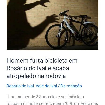
furta
bicicleta
em
Rosário
do
Ivaí
e
acaba
atropelado
Homem furta bicicleta em
na
Rosário do Ivaí e acaba
rodovia
atropelado na rodovia
Rosário do Ivaí
,
Vale do Ivaí
/
Da redação
Uma mulher de 32 anos teve sua bicicleta
roubada na noite de terça-feira (09), por volta das