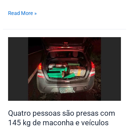
Read More »
Quatro
pessoas
são
presas
com
145
kg
de
maconha
Quatro pessoas são presas com
e
145 kg de maconha e veículos
veículos