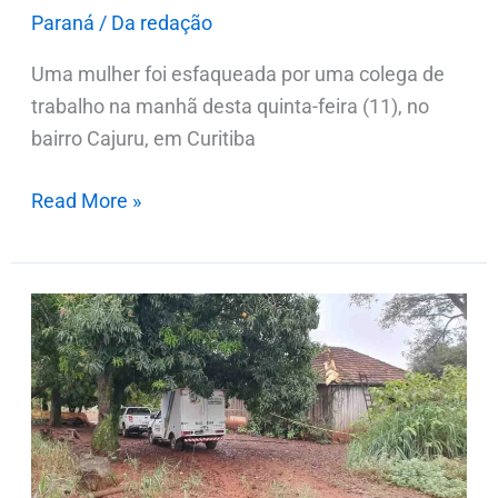
Paraná
/
Da redação
Uma mulher foi esfaqueada por uma colega de
trabalho na manhã desta quinta-feira (11), no
bairro Cajuru, em Curitiba
Read More »
Polícia
identifica
mais
um
suspeito
de