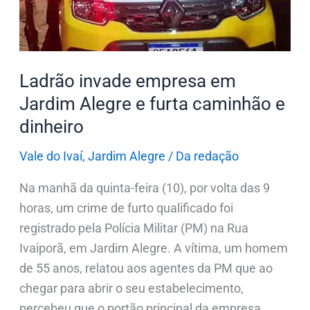
e
furta
caminhão
e
Ladrão invade empresa em
dinheiro
Jardim Alegre e furta caminhão e
dinheiro
Vale do Ivaí
,
Jardim Alegre
/
Da redação
Na manhã da quinta-feira (10), por volta das 9
horas, um crime de furto qualificado foi
registrado pela Polícia Militar (PM) na Rua
Ivaiporã, em Jardim Alegre. A vítima, um homem
de 55 anos, relatou aos agentes da PM que ao
chegar para abrir o seu estabelecimento,
percebeu que o portão principal da empresa