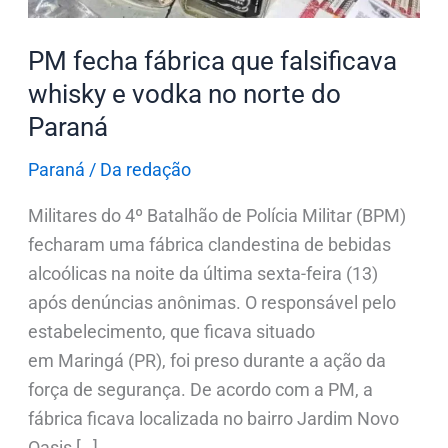
no
PM fecha fábrica que falsificava
norte
do
whisky e vodka no norte do
Paraná
Paraná
Paraná
/
Da redação
Militares do 4º Batalhão de Polícia Militar (BPM)
fecharam uma fábrica clandestina de bebidas
alcoólicas na noite da última sexta-feira (13)
após denúncias anônimas. O responsável pelo
estabelecimento, que ficava situado
em Maringá (PR), foi preso durante a ação da
força de segurança. De acordo com a PM, a
fábrica ficava localizada no bairro Jardim Novo
Oasis […]