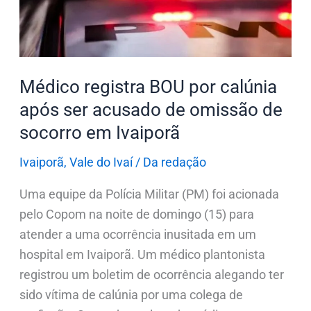
ser
acusado
de
omissão
Médico registra BOU por calúnia
de
após ser acusado de omissão de
socorro
em
socorro em Ivaiporã
Ivaiporã
Ivaiporã
,
Vale do Ivaí
/
Da redação
Uma equipe da Polícia Militar (PM) foi acionada
pelo Copom na noite de domingo (15) para
atender a uma ocorrência inusitada em um
hospital em Ivaiporã. Um médico plantonista
registrou um boletim de ocorrência alegando ter
sido vítima de calúnia por uma colega de