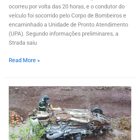
ocorreu por volta das 20 horas, e o condutor do
veículo foi socorrido pelo Corpo de Bombeiros e
encaminhado a Unidade de Pronto Atendimento
(UPA). Segundo informações preliminares, a
Strada saiu
Read More »
Três
mortos
e
cinco
feridos
em