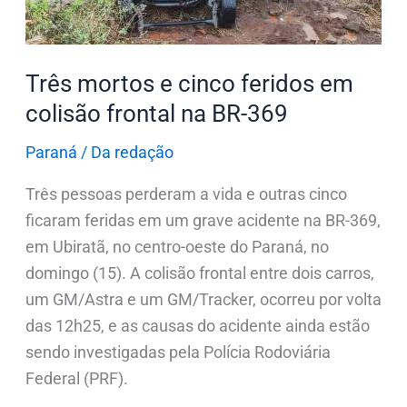
colisão
frontal
na
Três mortos e cinco feridos em
BR-
colisão frontal na BR-369
369
Paraná
/
Da redação
Três pessoas perderam a vida e outras cinco
ficaram feridas em um grave acidente na BR-369,
em Ubiratã, no centro-oeste do Paraná, no
domingo (15). A colisão frontal entre dois carros,
um GM/Astra e um GM/Tracker, ocorreu por volta
das 12h25, e as causas do acidente ainda estão
sendo investigadas pela Polícia Rodoviária
Federal (PRF).