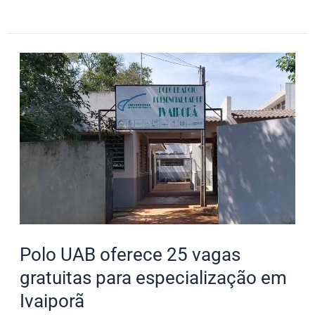
Polo
UAB
oferece
25
vagas
gratuitas
para
especialização
em
Ivaiporã
Polo UAB oferece 25 vagas
gratuitas para especialização em
Ivaiporã