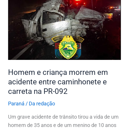
e
criança
morrem
em
acidente
entre
caminhonete
e
carreta
Homem e criança morrem em
na
acidente entre caminhonete e
PR-
carreta na PR-092
092
Paraná
/
Da redação
Um grave acidente de trânsito tirou a vida de um
homem de 35 anos e de um menino de 10 anos