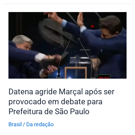
Datena
agride
Marçal
após
ser
provocado
em
debate
para
Datena agride Marçal após ser
Prefeitura
provocado em debate para
de
Prefeitura de São Paulo
São
Paulo
Brasil
/
Da redação