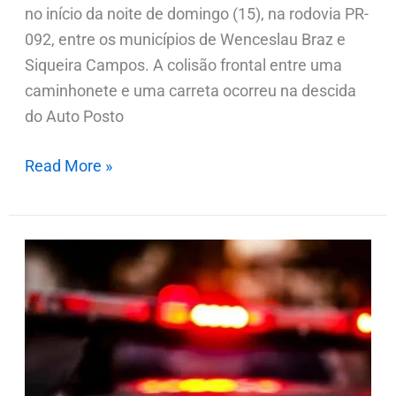
no início da noite de domingo (15), na rodovia PR-
092, entre os municípios de Wenceslau Braz e
Siqueira Campos. A colisão frontal entre uma
caminhonete e uma carreta ocorreu na descida
do Auto Posto
Read More »
Médico
registra
BOU
por
calúnia
após