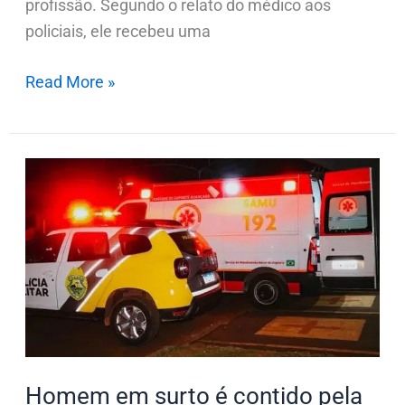
profissão. Segundo o relato do médico aos
policiais, ele recebeu uma
Read More »
Homem
em
surto
é
contido
pela
PM
e
é
Homem em surto é contido pela