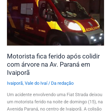
fica
ferido
após
colidir
com
árvore
na
Av.
Motorista fica ferido após colidir
Paraná
com árvore na Av. Paraná em
em
Ivaiporã
Ivaiporã
Ivaiporã
,
Vale do Ivaí
/
Da redação
Um acidente envolvendo uma Fiat Strada deixou
um motorista ferido na noite de domingo (15), na
Avenida Paraná, no centro de Ivaiporã. A colisão