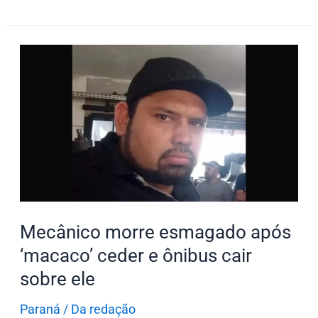
Mecânico
morre
esmagado
após
‘macaco’
ceder
e
ônibus
cair
Mecânico morre esmagado após
sobre
‘macaco’ ceder e ônibus cair
ele
sobre ele
Paraná
/
Da redação