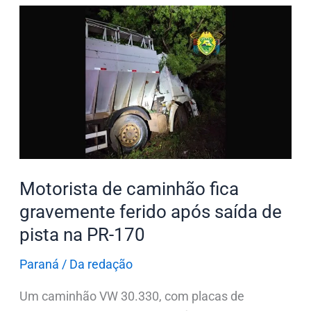
Motorista
de
caminhão
fica
gravemente
ferido
após
saída
de
Motorista de caminhão fica
pista
gravemente ferido após saída de
na
pista na PR-170
PR-
170
Paraná
/
Da redação
Um caminhão VW 30.330, com placas de