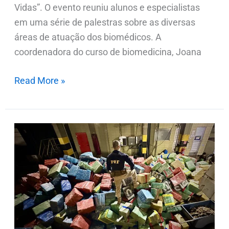
Vidas”. O evento reuniu alunos e especialistas
em uma série de palestras sobre as diversas
áreas de atuação dos biomédicos. A
coordenadora do curso de biomedicina, Joana
Read More »
PRF
apreende
quase
20
toneladas
de
maconha