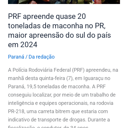
no
PR,
PRF apreende quase 20
maior
toneladas de maconha no PR,
apreensão
maior apreensão do sul do país
do
em 2024
sul
do
Paraná
/
Da redação
país
em
A Polícia Rodoviária Federal (PRF) apreendeu, na
2024
manhã desta quinta-feira (7), em Iguaraçu no
Paraná, 19,5 toneladas de maconha. A PRF
conseguiu localizar, por meio de um trabalho de
inteligência e equipes operacionais, na rodovia
PR-218, uma carreta bitrem que estaria com
indicativo de transporte de drogas. Durante a
fiscalização, o condutor, de 34 anos,