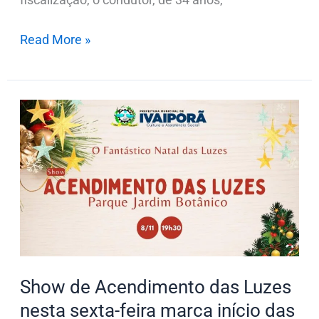
Read More »
Show
de
Acendimento
das
Luzes
nesta
sexta-
feira
marca
Show de Acendimento das Luzes
início
nesta sexta-feira marca início das
das