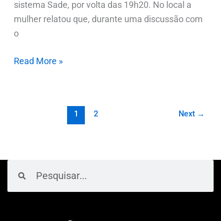
sistema Sade, por volta das 19h20. No local a
mulher relatou que, durante uma discussão com
o
Read More »
1
2
Next
→
Pesquisar
Pesquisar