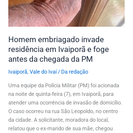
Ivaiporã
e
foge
antes
Homem embriagado invade
da
residência em Ivaiporã e foge
chegada
antes da chegada da PM
da
PM
Ivaiporã
,
Vale do Ivaí
/
Da redação
Uma equipe da Polícia Militar (PM) foi acionada
na noite de quinta-feira (7), em Ivaiporã, para
atender uma ocorrência de invasão de domicílio.
O caso ocorreu na rua São Leopoldo, no centro
da cidade. A solicitante, moradora do local,
relatou que o ex-marido de sua mãe, chegou