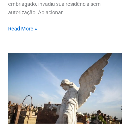
embriagado, invadiu sua residência sem
autorização. Ao acionar
Read More »
Notas
de
falecimentos
nesta
sexta-
feira
(08.11)