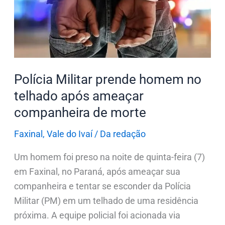
no
telhado
após
ameaçar
companheira
de
Polícia Militar prende homem no
morte
telhado após ameaçar
companheira de morte
Faxinal
,
Vale do Ivaí
/
Da redação
Um homem foi preso na noite de quinta-feira (7)
em Faxinal, no Paraná, após ameaçar sua
companheira e tentar se esconder da Polícia
Militar (PM) em um telhado de uma residência
próxima. A equipe policial foi acionada via