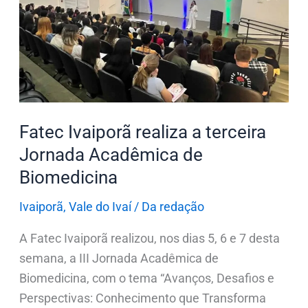
a
terceira
Jornada
Acadêmica
de
Biomedicina
Fatec Ivaiporã realiza a terceira
Jornada Acadêmica de
Biomedicina
Ivaiporã
,
Vale do Ivaí
/
Da redação
A Fatec Ivaiporã realizou, nos dias 5, 6 e 7 desta
semana, a III Jornada Acadêmica de
Biomedicina, com o tema “Avanços, Desafios e
Perspectivas: Conhecimento que Transforma