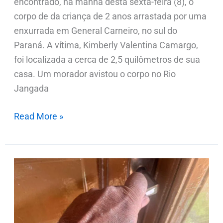
encontrado, na manhã desta sexta-feira (8), o
corpo de da criança de 2 anos arrastada por uma
enxurrada em General Carneiro, no sul do
Paraná. A vítima, Kimberly Valentina Camargo,
foi localizada a cerca de 2,5 quilômetros de sua
casa. Um morador avistou o corpo no Rio
Jangada
Read More »
Homem
embriagado
invade
residência
em