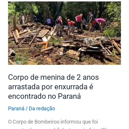
Corpo
de
menina
de
2
anos
arrastada
por
enxurrada
Corpo de menina de 2 anos
é
arrastada por enxurrada é
encontrado
encontrado no Paraná
no
Paraná
Paraná
/
Da redação
O Corpo de Bombeiros informou que foi