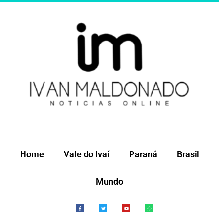
Ir
para
o
conteúdo
Home
Vale do Ivaí
Paraná
Brasil
Mundo
F
T
Y
W
a
w
o
h
c
i
u
a
e
t
t
t