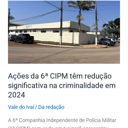
Ações
da
6ª
CIPM
têm
redução
significativa
na
criminalidade
Ações da 6ª CIPM têm redução
em
significativa na criminalidade em
2024
2024
Vale do Ivaí
/
Da redação
A 6ª Companhia Independente de Polícia Militar