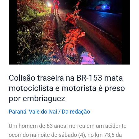
Colisão
traseira
na
BR-
153
mata
motociclista
e
motorista
Colisão traseira na BR-153 mata
é
motociclista e motorista é preso
preso
por embriaguez
por
embriaguez
Paraná
,
Vale do Ivaí
/
Da redação
Um homem de 63 anos morreu em um acidente
ocorrido na noite de sábado (4), no km 73,6 da