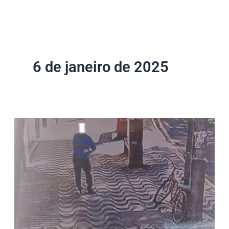
b
t
u
s
o
e
b
a
o
r
e
p
k
p
-
f
6 de janeiro de 2025
Idoso
acha
cartão
perdido
por
casal
e
sai