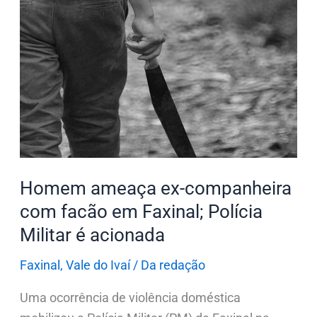
ameaça
ex-
companheira
com
facão
em
Faxinal;
Polícia
Militar
Homem ameaça ex-companheira
é
acionada
com facão em Faxinal; Polícia
Militar é acionada
Faxinal
,
Vale do Ivaí
/
Da redação
Uma ocorrência de violência doméstica