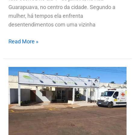
Guarapuava, no centro da cidade. Segundo a
mulher, há tempos ela enfrenta
desentendimentos com uma vizinha
Read More »
Mulher
é
atendida
no
hospital
após
ser
agredida