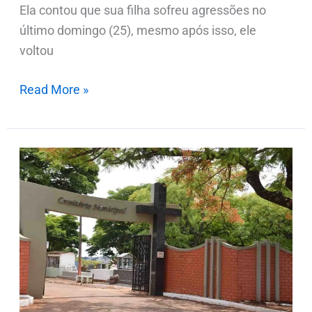
Ela contou que sua filha sofreu agressões no
último domingo (25), mesmo após isso, ele
voltou
Read More »
Notas
de
falecimentos
nesta
quarta-
feira
(28.05)