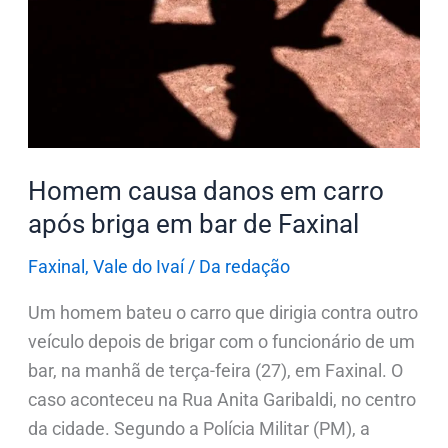
em
carro
após
briga
em
bar
de
Homem causa danos em carro
Faxinal
após briga em bar de Faxinal
Faxinal
,
Vale do Ivaí
/
Da redação
Um homem bateu o carro que dirigia contra outro
veículo depois de brigar com o funcionário de um
bar, na manhã de terça-feira (27), em Faxinal. O
caso aconteceu na Rua Anita Garibaldi, no centro
da cidade. Segundo a Polícia Militar (PM), a