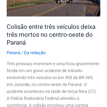
três
mortos
no
centro-
Colisão entre três veículos deixa
oeste
três mortos no centro-oeste do
do
Paraná
Paraná
Paraná
/
Da redação
Três pessoas morreram e uma ficou gravemente
ferida em um grave acidente de trânsito
enolvendo três veículos no km 403 da BR-369,
em Juranda, no centro-oeste do Paraná. O
acidente aconteceu na tarde de terça-feira (27).
A Polícia Rodoviária Federal atendeu a
ocorrência. A colisão envolveu uma carreta