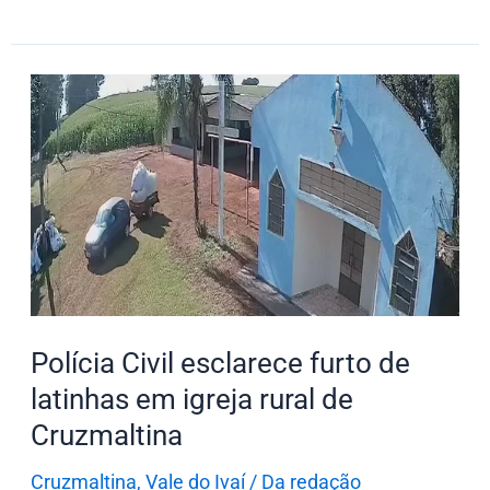
Polícia
Civil
esclarece
furto
de
latinhas
em
igreja
rural
Polícia Civil esclarece furto de
de
latinhas em igreja rural de
Cruzmaltina
Cruzmaltina
Cruzmaltina
,
Vale do Ivaí
/
Da redação