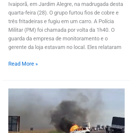
Ivaiporã, em Jardim Alegre, na madrugada desta
quarta-feira (28). O grupo furtou fios de cobre e
três fritadeiras e fugiu em um carro. A Polícia
Militar (PM) foi chamada por volta da 1h40. O
guarda da empresa de monitoramento e o
gerente da loja estavam no local. Eles relataram
Read More »
Colisão
entre
três
veículos
deixa