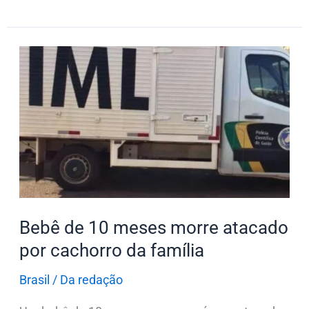
Bebê
de
10
meses
morre
atacado
por
cachorro
da
Bebê de 10 meses morre atacado
família
por cachorro da família
Brasil
/
Da redação