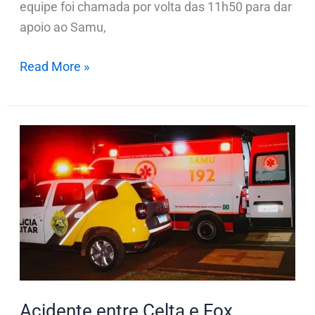
equipe foi chamada por volta das 11h50 para dar
apoio ao Samu,
Read More »
Acidente
entre
Celta
e
Fox
mobiliza
PM
e
Samu
Acidente entre Celta e Fox