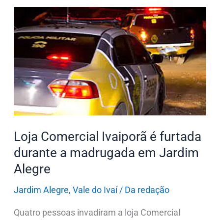
Loja
Comercial
Ivaiporã
é
furtada
durante
a
madrugada
em
Loja Comercial Ivaiporã é furtada
Jardim
durante a madrugada em Jardim
Alegre
Alegre
Jardim Alegre
,
Vale do Ivaí
/
Da redação
Quatro pessoas invadiram a loja Comercial