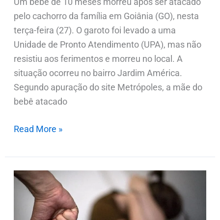
Um bebê de 10 meses morreu após ser atacado
pelo cachorro da família em Goiânia (GO), nesta
terça-feira (27). O garoto foi levado a uma
Unidade de Pronto Atendimento (UPA), mas não
resistiu aos ferimentos e morreu no local. A
situação ocorreu no bairro Jardim América.
Segundo apuração do site Metrópoles, a mãe do
bebê atacado
Read More »
Mulher
denuncia
ex-
genro