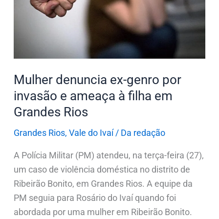
por
invasão
e
ameaça
à
Mulher denuncia ex-genro por
filha
invasão e ameaça à filha em
em
Grandes Rios
Grandes
Rios
Grandes Rios
,
Vale do Ivaí
/
Da redação
A Polícia Militar (PM) atendeu, na terça-feira (27),
um caso de violência doméstica no distrito de
Ribeirão Bonito, em Grandes Rios. A equipe da
PM seguia para Rosário do Ivaí quando foi
abordada por uma mulher em Ribeirão Bonito.