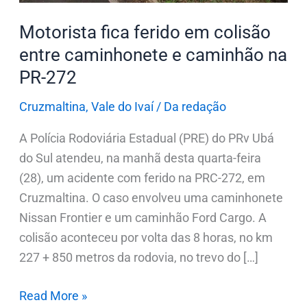
caminhão
Motorista fica ferido em colisão
na
entre caminhonete e caminhão na
PR-
PR-272
272
Cruzmaltina
,
Vale do Ivaí
/
Da redação
A Polícia Rodoviária Estadual (PRE) do PRv Ubá
do Sul atendeu, na manhã desta quarta-feira
(28), um acidente com ferido na PRC-272, em
Cruzmaltina. O caso envolveu uma caminhonete
Nissan Frontier e um caminhão Ford Cargo. A
colisão aconteceu por volta das 8 horas, no km
227 + 850 metros da rodovia, no trevo do […]
Read More »