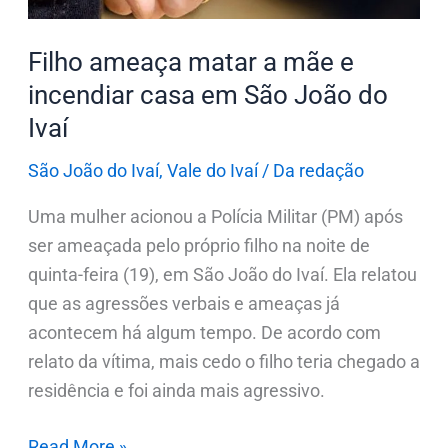
em
São
Filho ameaça matar a mãe e
João
incendiar casa em São João do
do
Ivaí
Ivaí
São João do Ivaí
,
Vale do Ivaí
/
Da redação
Uma mulher acionou a Polícia Militar (PM) após
ser ameaçada pelo próprio filho na noite de
quinta-feira (19), em São João do Ivaí. Ela relatou
que as agressões verbais e ameaças já
acontecem há algum tempo. De acordo com
relato da vítima, mais cedo o filho teria chegado a
residência e foi ainda mais agressivo.
Read More »