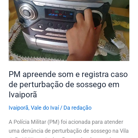
apreende
som
e
registra
caso
de
perturbação
de
PM apreende som e registra caso
sossego
de perturbação de sossego em
em
Ivaiporã
Ivaiporã
Ivaiporã
,
Vale do Ivaí
/
Da redação
A Polícia Militar (PM) foi acionada para atender
uma denúncia de perturbação de sossego na Vila