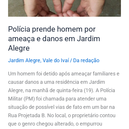
ameaça
e
danos
em
Polícia prende homem por
Jardim
ameaça e danos em Jardim
Alegre
Alegre
Jardim Alegre
,
Vale do Ivaí
/
Da redação
Um homem foi detido após ameaçar familiares e
causar danos a uma residência em Jardim
Alegre, na manhã de quinta-feira (19). A Polícia
Militar (PM) foi chamada para atender uma
situação de possível vias de fato em um bar na
Rua Projetada B. No local, o proprietário contou
que o genro chegou alterado, o empurrou