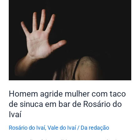
Homem
agride
mulher
com
taco
de
sinuca
em
bar
de
Homem agride mulher com taco
Rosário
do
de sinuca em bar de Rosário do
Ivaí
Ivaí
Rosário do Ivaí
,
Vale do Ivaí
/
Da redação