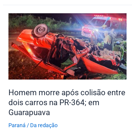
Homem
morre
após
colisão
entre
dois
carros
na
PR-
Homem morre após colisão entre
364;
dois carros na PR-364; em
em
Guarapuava
Guarapuava
Paraná
/
Da redação