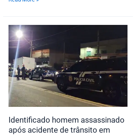
Identificado
homem
assassinado
após
acidente
de
trânsito
em
Arapongas
Identificado homem assassinado
após acidente de trânsito em