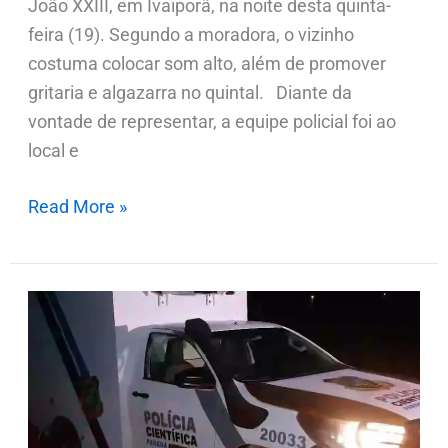
João XXIII, em Ivaiporã, na noite desta quinta-
feira (19). Segundo a moradora, o vizinho
costuma colocar som alto, além de promover
gritaria e algazarra no quintal. Diante da
vontade de representar, a equipe policial foi ao
local e
Read More »
Briga
após
acidente
de
trânsito