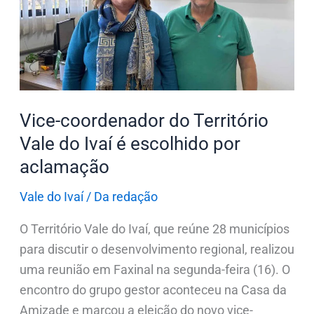
Território
Vale
do
Ivaí
é
escolhido
Vice-coordenador do Território
por
Vale do Ivaí é escolhido por
aclamação
aclamação
Vale do Ivaí
/
Da redação
O Território Vale do Ivaí, que reúne 28 municípios
para discutir o desenvolvimento regional, realizou
uma reunião em Faxinal na segunda-feira (16). O
encontro do grupo gestor aconteceu na Casa da
Amizade e marcou a eleição do novo vice-