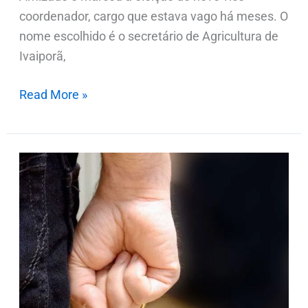
coordenador, cargo que estava vago há meses. O
nome escolhido é o secretário de Agricultura de
Ivaiporã,
Read More »
Filho
ameaça
matar
a
mãe
e
incendiar
casa