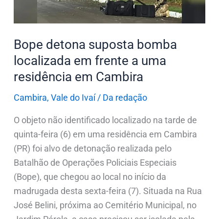
frente
a
uma
Bope detona suposta bomba
residência
localizada em frente a uma
em
residência em Cambira
Cambira
Cambira
,
Vale do Ivaí
/
Da redação
O objeto não identificado localizado na tarde de
quinta-feira (6) em uma residência em Cambira
(PR) foi alvo de detonação realizada pelo
Batalhão de Operações Policiais Especiais
(Bope), que chegou ao local no início da
madrugada desta sexta-feira (7). Situada na Rua
José Belini, próxima ao Cemitério Municipal, no