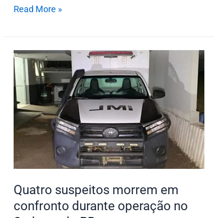
Read More »
Quatro
suspeitos
morrem
em
confronto
durante
operação
no
Sudeste
do
Quatro suspeitos morrem em
PR
confronto durante operação no