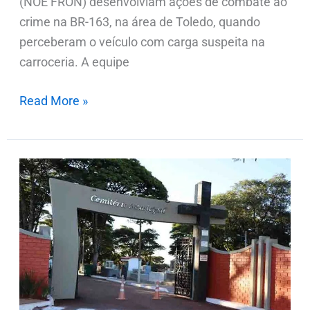
(NOE FRON) desenvolviam ações de combate ao
crime na BR-163, na área de Toledo, quando
perceberam o veículo com carga suspeita na
carroceria. A equipe
Read More »
Notas
de
Falecimentos
nesta
sexta-
feira
(07.11)