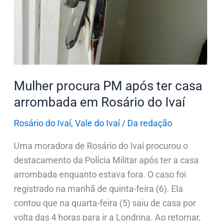
ter
casa
arrombada
em
Rosário
do
Mulher procura PM após ter casa
Ivaí
arrombada em Rosário do Ivaí
Rosário do Ivaí
,
Vale do Ivaí
/
Da redação
Uma moradora de Rosário do Ivaí procurou o
destacamento da Polícia Militar após ter a casa
arrombada enquanto estava fora. O caso foi
registrado na manhã de quinta-feira (6). Ela
contou que na quarta-feira (5) saiu de casa por
volta das 4 horas para ir a Londrina. Ao retornar,