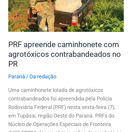
agrotóxicos
contrabandeados
no
PR
PRF apreende caminhonete com
agrotóxicos contrabandeados no
PR
Paraná
/
Da redação
Uma caminhonete lotada de agrotóxicos
contrabandeados foi apreendida pela Policia
Rodoviária Federal (PRF) nesta sexta-feira (7),
em Tupãssi, região Oeste do Paraná. PRFs do
Núcleo de Operações Especiais de Fronteira