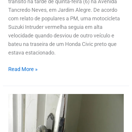
trânsito na tarde de quinta-feira (6) na Avenida
Tancredo Neves, em Jardim Alegre. De acordo
com relato de populares a PM, uma motocicleta
Suzuki Intruder vermelha seguia em alta
velocidade quando desviou de outro veículo e
bateu na traseira de um Honda Civic preto que
estava estacionado.
Read More »
Mulher
procura
PM
após