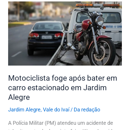
Motociclista
foge
após
bater
em
carro
estacionado
em
Jardim
Motociclista foge após bater em
Alegre
carro estacionado em Jardim
Alegre
Jardim Alegre
,
Vale do Ivaí
/
Da redação
A Polícia Militar (PM) atendeu um acidente de