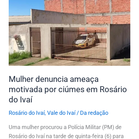
Mulher
denuncia
ameaça
motivada
por
ciúmes
em
Rosário
do
Mulher denuncia ameaça
Ivaí
motivada por ciúmes em Rosário
do Ivaí
Rosário do Ivaí
,
Vale do Ivaí
/
Da redação
Uma mulher procurou a Polícia Militar (PM) de
Rosário do Ivaí na tarde de quinta-feira (6) para