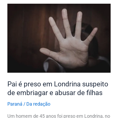
Pai
é
preso
em
Londrina
suspeito
de
embriagar
e
abusar
Pai é preso em Londrina suspeito
de
filhas
de embriagar e abusar de filhas
Paraná
/
Da redação
Um homem de 45 anos foi preso em Londrina, no