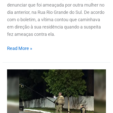
denunciar que foi ameaçada por outra mulher no
dia anterior, na Rua Rio Grande do Sul. De acordo
com o boletim, a vítima contou que caminhava
em direção à sua residência quando a suspeita
fez ameaças contra ela.
Read More »
Bope
detona
suposta
bomba
localizada
em