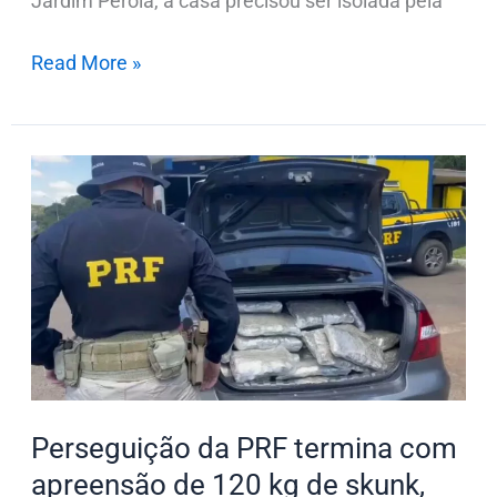
Jardim Pérola, a casa precisou ser isolada pela
Read More »
Perseguição
da
PRF
termina
com
apreensão
de
120
kg
Perseguição da PRF termina com
de
apreensão de 120 kg de skunk,
skunk,