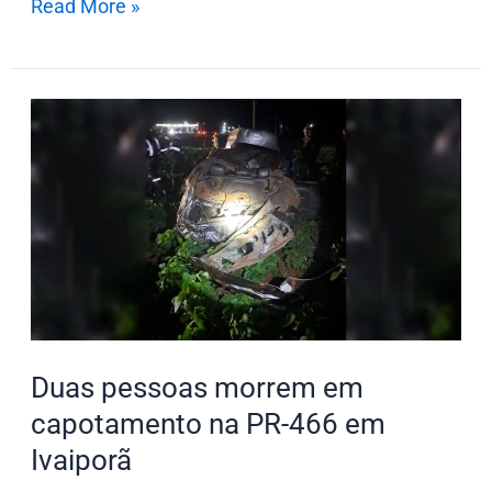
Read More »
Duas
pessoas
morrem
em
capotamento
na
PR-
466
em
Duas pessoas morrem em
Ivaiporã
capotamento na PR-466 em
Ivaiporã