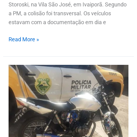
Storoski, na Vila São José, em Ivaiporã. Segundo
a PM, a colisão foi transversal. Os veículos
estavam com a documentação em dia e
Read More »
Motocicleta
desaparecida
em
Ivaiporã
é
localizada
em
borracharia