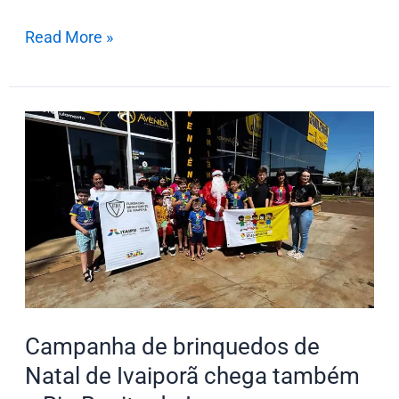
Read More »
Campanha
de
brinquedos
de
Natal
de
Ivaiporã
chega
também
Campanha de brinquedos de
a
Natal de Ivaiporã chega também
Rio