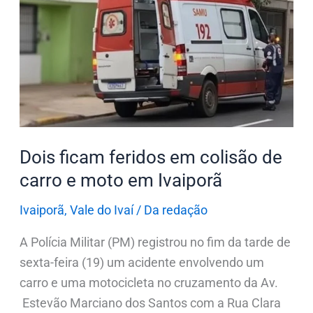
ficam
feridos
em
colisão
de
carro
e
moto
Dois ficam feridos em colisão de
em
carro e moto em Ivaiporã
Ivaiporã
Ivaiporã
,
Vale do Ivaí
/
Da redação
A Polícia Militar (PM) registrou no fim da tarde de
sexta-feira (19) um acidente envolvendo um
carro e uma motocicleta no cruzamento da Av.
Estevão Marciano dos Santos com a Rua Clara