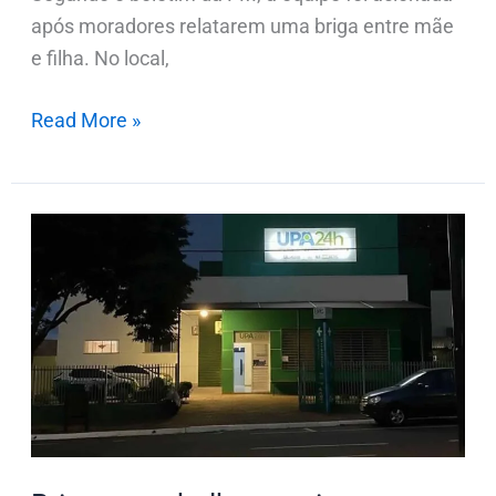
após moradores relatarem uma briga entre mãe
e filha. No local,
Read More »
Briga
no
trabalho
termina
com
funcionário
desmaiado
em
Ivaiporã