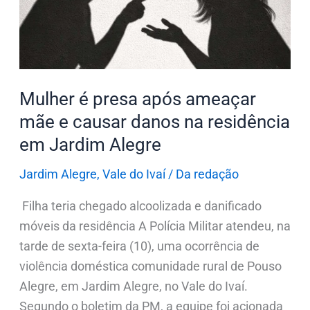
ameaçar
mãe
e
causar
danos
Mulher é presa após ameaçar
na
mãe e causar danos na residência
residência
em Jardim Alegre
em
Jardim
Jardim Alegre
,
Vale do Ivaí
/
Da redação
Alegre
Filha teria chegado alcoolizada e danificado
móveis da residência A Polícia Militar atendeu, na
tarde de sexta-feira (10), uma ocorrência de
violência doméstica comunidade rural de Pouso
Alegre, em Jardim Alegre, no Vale do Ivaí.
Segundo o boletim da PM, a equipe foi acionada