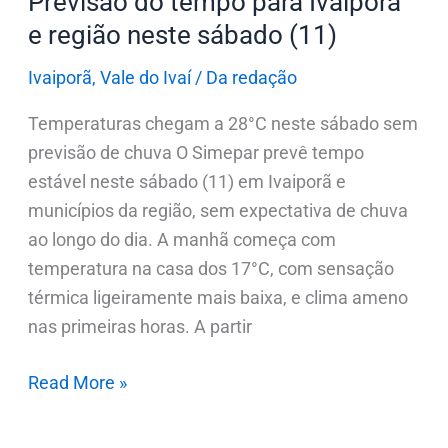
Previsão do tempo para Ivaiporã
(11)
e região neste sábado (11)
Ivaiporã
,
Vale do Ivaí
/
Da redação
Temperaturas chegam a 28°C neste sábado sem
previsão de chuva O Simepar prevê tempo
estável neste sábado (11) em Ivaiporã e
municípios da região, sem expectativa de chuva
ao longo do dia. A manhã começa com
temperatura na casa dos 17°C, com sensação
térmica ligeiramente mais baixa, e clima ameno
nas primeiras horas. A partir
Read More »