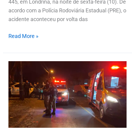
445, em Londrina, na noite de sexta-feira (10). De
acordo com a Polícia Rodoviária Estadual (PRE), o
acidente aconteceu por volta das
Read More »
Homem
é
executado
dentro
de
carro
em
Foz