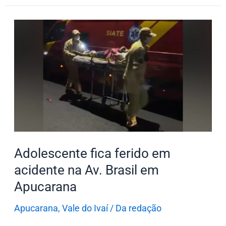
Adolescente
fica
ferido
em
acidente
na
Av.
Brasil
em
Adolescente fica ferido em
Apucarana
acidente na Av. Brasil em
Apucarana
Apucarana
,
Vale do Ivaí
/
Da redação