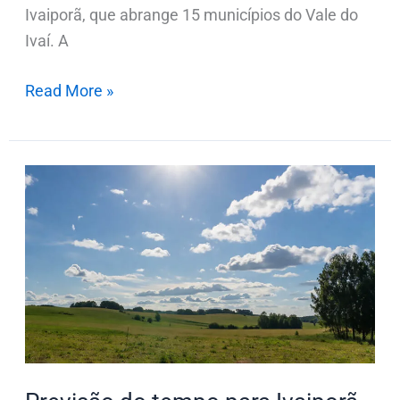
Ivaiporã, que abrange 15 municípios do Vale do
Ivaí. A
Read More »
Previsão
do
tempo
para
Ivaiporã
e
região
neste
sábado