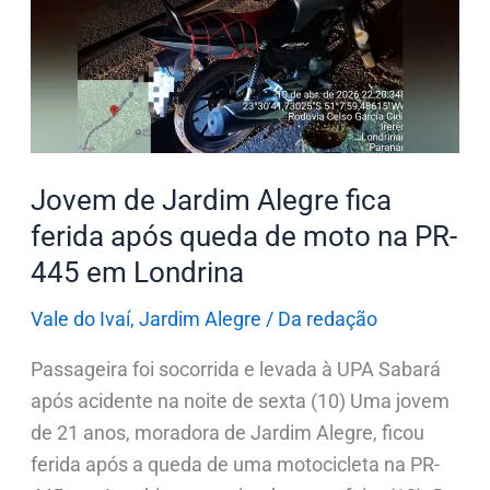
Alegre
fica
ferida
após
queda
de
Jovem de Jardim Alegre fica
moto
ferida após queda de moto na PR-
na
445 em Londrina
PR-
445
Vale do Ivaí
,
Jardim Alegre
/
Da redação
em
Passageira foi socorrida e levada à UPA Sabará
Londrina
após acidente na noite de sexta (10) Uma jovem
de 21 anos, moradora de Jardim Alegre, ficou
ferida após a queda de uma motocicleta na PR-