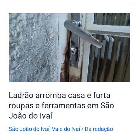
Ladrão
arromba
casa
e
furta
roupas
e
ferramentas
em
Ladrão arromba casa e furta
São
roupas e ferramentas em São
João
João do Ivaí
do
Ivaí
São João do Ivaí
,
Vale do Ivaí
/
Da redação