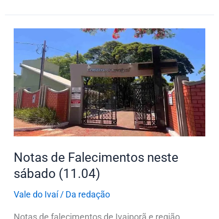
Notas
de
Falecimentos
neste
sábado
(11.04)
Notas de Falecimentos neste
sábado (11.04)
Vale do Ivaí
/
Da redação
Notas de falecimentos de Ivaiporã e região