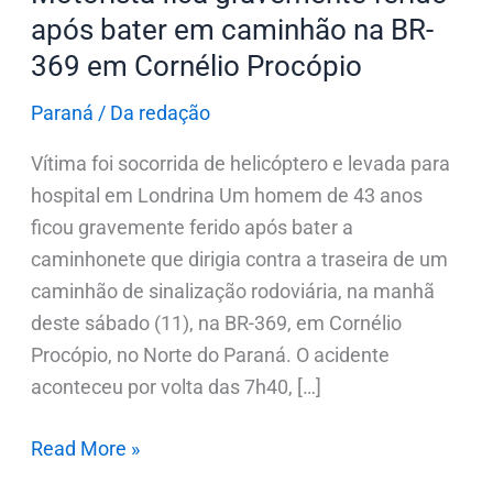
BR-
após bater em caminhão na BR-
369
369 em Cornélio Procópio
em
Cornélio
Paraná
/
Da redação
Procópio
Vítima foi socorrida de helicóptero e levada para
hospital em Londrina Um homem de 43 anos
ficou gravemente ferido após bater a
caminhonete que dirigia contra a traseira de um
caminhão de sinalização rodoviária, na manhã
deste sábado (11), na BR-369, em Cornélio
Procópio, no Norte do Paraná. O acidente
aconteceu por volta das 7h40, […]
Read More »