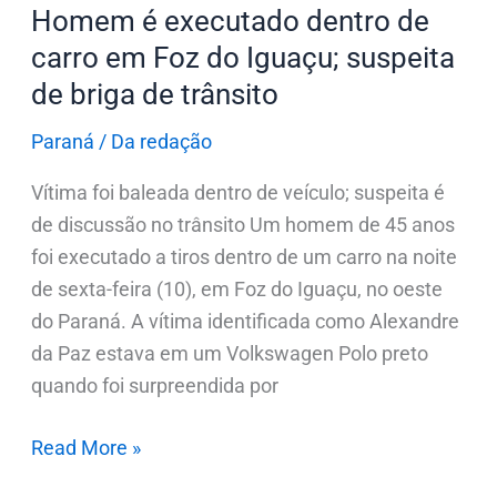
do
Homem é executado dentro de
Iguaçu;
carro em Foz do Iguaçu; suspeita
suspeita
de briga de trânsito
de
briga
Paraná
/
Da redação
de
Vítima foi baleada dentro de veículo; suspeita é
trânsito
de discussão no trânsito Um homem de 45 anos
foi executado a tiros dentro de um carro na noite
de sexta-feira (10), em Foz do Iguaçu, no oeste
do Paraná. A vítima identificada como Alexandre
da Paz estava em um Volkswagen Polo preto
quando foi surpreendida por
Read More »