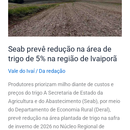
na
área
de
trigo
de
5%
Seab prevê redução na área de
na
trigo de 5% na região de Ivaiporã
região
de
Vale do Ivaí
/
Da redação
Ivaiporã
Produtores priorizam milho diante de custos e
preços do trigo A Secretaria de Estado da
Agricultura e do Abastecimento (Seab), por meio
do Departamento de Economia Rural (Deral),
prevê redução na área plantada de trigo na safra
de inverno de 2026 no Núcleo Regional de