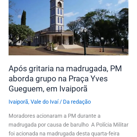
gritaria
na
madrugada,
PM
aborda
grupo
na
Praça
Após gritaria na madrugada, PM
Yves
aborda grupo na Praça Yves
Gueguem,
Gueguem, em Ivaiporã
em
Ivaiporã
Ivaiporã
,
Vale do Ivaí
/
Da redação
Moradores acionaram a PM durante a
madrugada por causa de barulho A Polícia Militar
foi acionada na madrugada desta quarta-feira