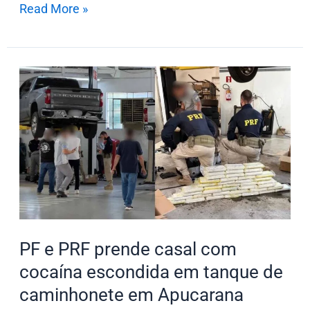
Read More »
PF
e
PRF
prende
casal
com
cocaína
escondida
em
PF e PRF prende casal com
tanque
cocaína escondida em tanque de
de
caminhonete em Apucarana
caminhonete