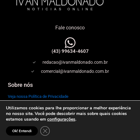
Fale conosco
(43) 99634-4607
redacao@ivanmaldonado.com.br
comercial@ivanmaldonado.com.br
Sobre nós
Veja nossa Política de Privacidade
Utilizamos cookies para lhe proporcionar a melhor experiência
Copyright
no nosso site. Você pode descobrir mais sobre quais cookies
estamos usando em
configurações
.
Expediente
© 2026 IVAN MALDONADO – NOTÍCIAS ONLINE–
Close GDPR Cookie Banner
Ok! Entendi
Todos os direitos reservados