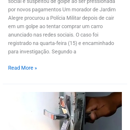
social e suspeitou de golpe ao ser pressionada
por novos pagamentos Um morador de Jardim
Alegre procurou a Polícia Militar depois de cair
em um golpe ao tentar comprar um carro
anunciado nas redes sociais. O caso foi
registrado na quarta-feira (15) e encaminhado
para investigação. Segundo a
Read More »
Casas
na
zona
rural
são