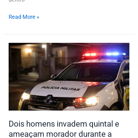
Read More »
Dois
homens
invadem
quintal
e
ameaçam
morador
durante
a
Dois homens invadem quintal e
madrugada
ameaçam morador durante a
em