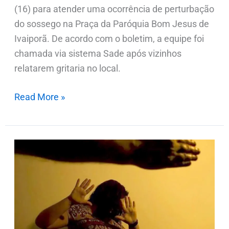
(16) para atender uma ocorrência de perturbação
do sossego na Praça da Paróquia Bom Jesus de
Ivaiporã. De acordo com o boletim, a equipe foi
chamada via sistema Sade após vizinhos
relatarem gritaria no local.
Read More »
Mãe
é
agredida
pelo
filho
após