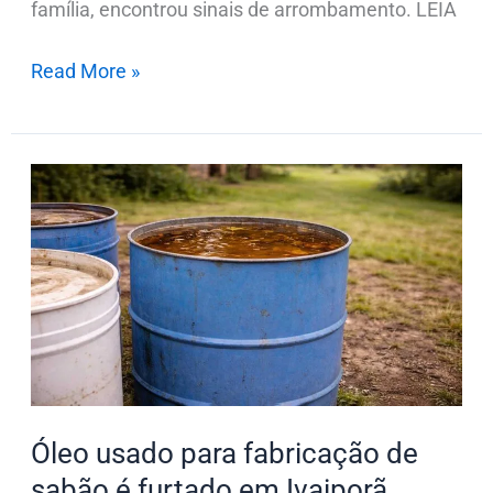
família, encontrou sinais de arrombamento. LEIA
Read More »
Óleo
usado
para
fabricação
de
sabão
é
furtado
em
Óleo usado para fabricação de
Ivaiporã
sabão é furtado em Ivaiporã