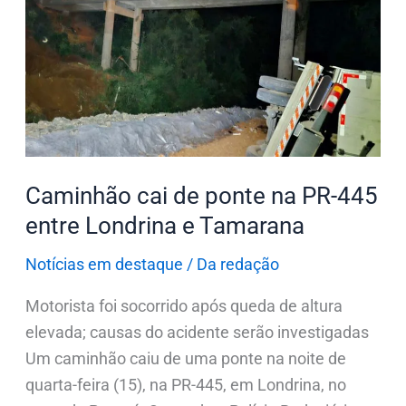
de
ponte
na
PR-
445
entre
Londrina
Caminhão cai de ponte na PR-445
e
entre Londrina e Tamarana
Tamarana
Notícias em destaque
/
Da redação
Motorista foi socorrido após queda de altura
elevada; causas do acidente serão investigadas
Um caminhão caiu de uma ponte na noite de
quarta-feira (15), na PR-445, em Londrina, no