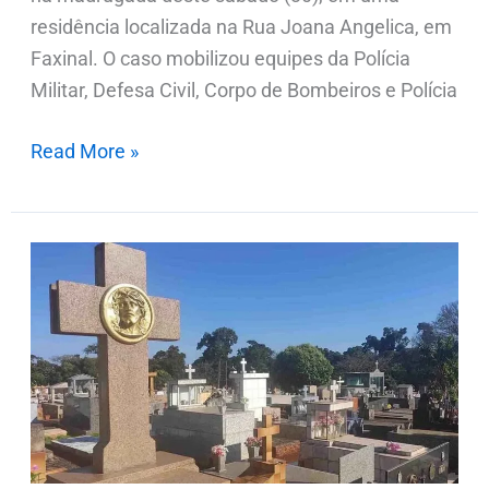
residência localizada na Rua Joana Angelica, em
Faxinal. O caso mobilizou equipes da Polícia
Militar, Defesa Civil, Corpo de Bombeiros e Polícia
Read More »
Notas
de
Falecimentos
neste
sábado
(30.05)