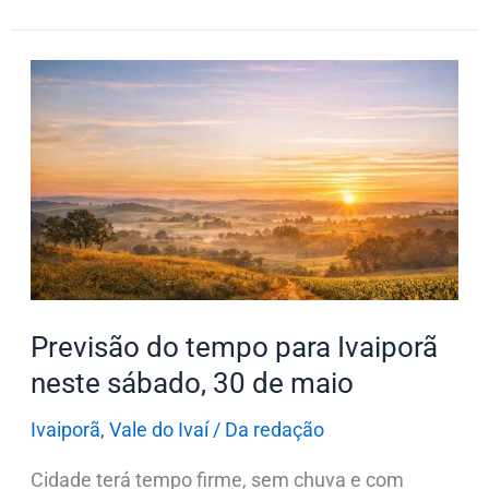
Previsão
do
tempo
para
Ivaiporã
neste
sábado,
30
de
Previsão do tempo para Ivaiporã
maio
neste sábado, 30 de maio
Ivaiporã
,
Vale do Ivaí
/
Da redação
Cidade terá tempo firme, sem chuva e com