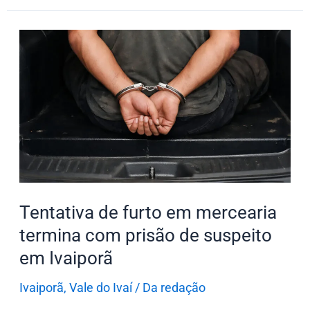
Tentativa
de
furto
em
mercearia
termina
com
prisão
de
Tentativa de furto em mercearia
suspeito
termina com prisão de suspeito
em
em Ivaiporã
Ivaiporã
Ivaiporã
,
Vale do Ivaí
/
Da redação