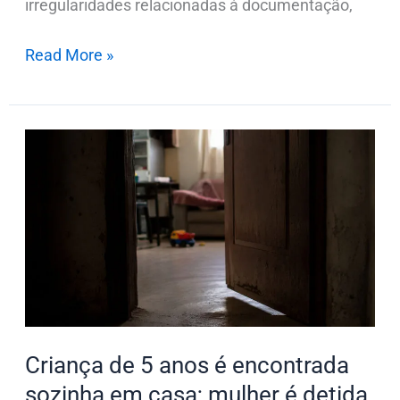
irregularidades relacionadas à documentação,
Read More »
Criança
de
5
anos
é
encontrada
sozinha
em
casa;
Criança de 5 anos é encontrada
mulher
sozinha em casa; mulher é detida