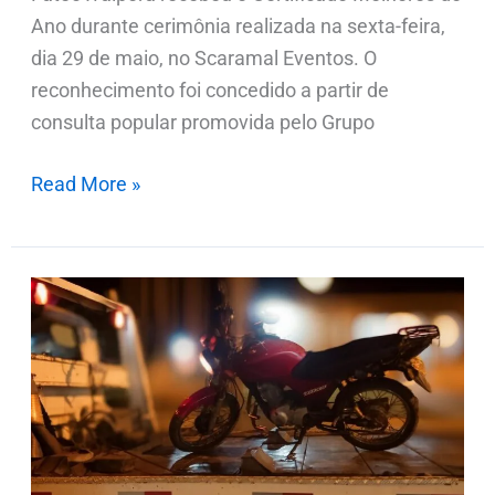
Ano durante cerimônia realizada na sexta-feira,
dia 29 de maio, no Scaramal Eventos. O
reconhecimento foi concedido a partir de
consulta popular promovida pelo Grupo
Read More »
Três
motos
são
recolhidas
pela
Rotam
durante