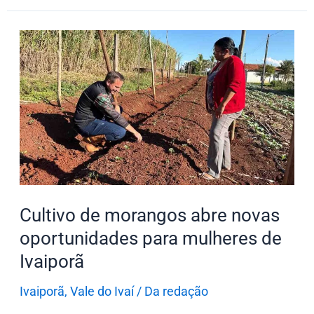
Cultivo
de
morangos
abre
novas
oportunidades
para
mulheres
de
Cultivo de morangos abre novas
Ivaiporã
oportunidades para mulheres de
Ivaiporã
Ivaiporã
,
Vale do Ivaí
/
Da redação