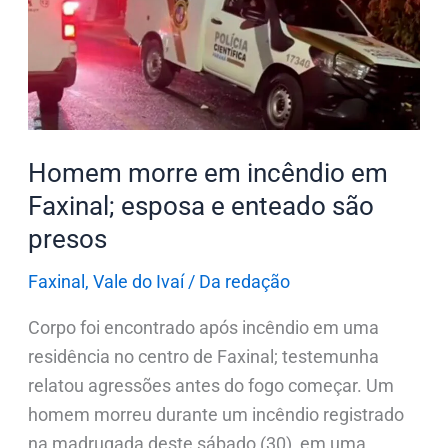
incêndio
em
Faxinal;
esposa
e
enteado
Homem morre em incêndio em
são
Faxinal; esposa e enteado são
presos
presos
Faxinal
,
Vale do Ivaí
/
Da redação
Corpo foi encontrado após incêndio em uma
residência no centro de Faxinal; testemunha
relatou agressões antes do fogo começar. Um
homem morreu durante um incêndio registrado
na madrugada deste sábado (30), em uma