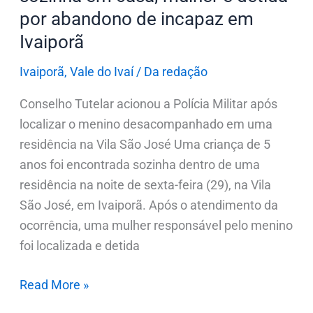
é
por abandono de incapaz em
detida
Ivaiporã
por
abandono
Ivaiporã
,
Vale do Ivaí
/
Da redação
de
incapaz
Conselho Tutelar acionou a Polícia Militar após
em
localizar o menino desacompanhado em uma
Ivaiporã
residência na Vila São José Uma criança de 5
anos foi encontrada sozinha dentro de uma
residência na noite de sexta-feira (29), na Vila
São José, em Ivaiporã. Após o atendimento da
ocorrência, uma mulher responsável pelo menino
foi localizada e detida
Read More »