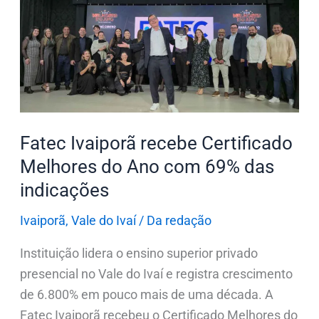
recebe
Certificado
Melhores
do
Ano
com
69%
Fatec Ivaiporã recebe Certificado
das
Melhores do Ano com 69% das
indicações
indicações
Ivaiporã
,
Vale do Ivaí
/
Da redação
Instituição lidera o ensino superior privado
presencial no Vale do Ivaí e registra crescimento
de 6.800% em pouco mais de uma década. A
Fatec Ivaiporã recebeu o Certificado Melhores do