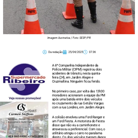
Imagem ilustrativa / Foto: SESP/PR
Da redação
25/04/2025
07:36
A 6ª Companhia Independente da
Polícia Militar (CIPM) registrou dois
acidentes de trânsito, nesta quinta-
feira (24), em Jardim Alegre e
Cruzmaltina. Ninguém ficou ferido.
No primeiro caso, por volta das 13h30
moradores acionaram a equipe da PM
após uma batida entre dois veículos
no cruzamento da rua Getúlio Vargas
com a rua Londres, em Jardim Alegre.
A colisão envolveu uma Ford Ranger e
um Ford Fiesta. A motorista do Fiesta
disse que não viu a caminhonete e
atravessou a preferencial. Com isso, o
utilitário atingiu o carro no paralama
direito. Os dois veículos tiveram danos