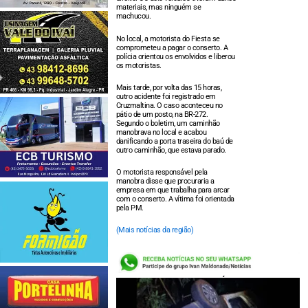
materiais, mas ninguém se
machucou.
No local, a motorista do Fiesta se
comprometeu a pagar o conserto. A
polícia orientou os envolvidos e liberou
os motoristas.
Mais tarde, por volta das 15 horas,
outro acidente foi registrado em
Cruzmaltina. O caso aconteceu no
pátio de um posto, na BR-272.
Segundo o boletim, um caminhão
manobrava no local e acabou
danificando a porta traseira do baú de
outro caminhão, que estava parado.
O motorista responsável pela
manobra disse que procuraria a
empresa em que trabalha para arcar
com o conserto. A vítima foi orientada
pela PM.
(Mais notícias da região)
LEIA TAMBÉM: