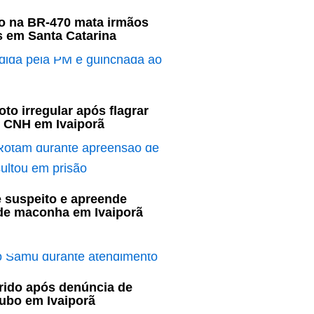
o na BR-470 mata irmãos
s em Santa Catarina
to irregular após flagrar
 CNH em Ivaiporã
 suspeito e apreende
 de maconha em Ivaiporã
rido após denúncia de
ubo em Ivaiporã