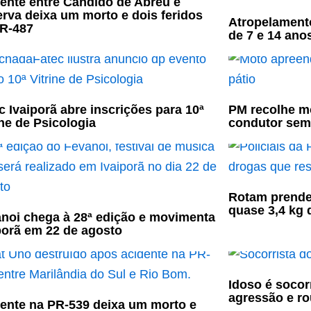
ente entre Cândido de Abreu e
rva deixa um morto e dois feridos
Atropelament
R-487
de 7 e 14 ano
c Ivaiporã abre inscrições para 10ª
PM recolhe mo
ine de Psicologia
condutor sem
Rotam prende
quase 3,4 kg
noi chega à 28ª edição e movimenta
porã em 22 de agosto
Idoso é socor
agressão e ro
ente na PR-539 deixa um morto e