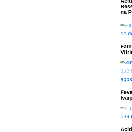
Acid
Rese
na P
Fate
Vitr
Feva
Ivai
Acid