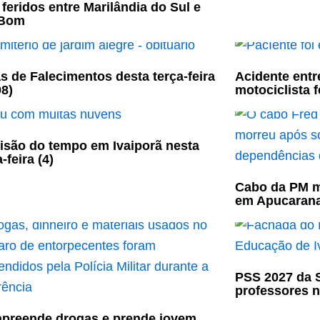
 feridos entre Marilândia do Sul e
 Bom
s de Falecimentos desta terça-feira
Acidente entr
08)
motociclista 
isão do tempo em Ivaiporã nesta
-feira (4)
Cabo da PM mo
em Apucaran
PSS 2027 da 
professores 
preende drogas e prende jovem