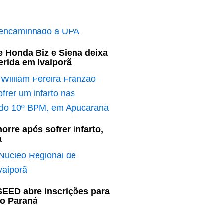
e Honda Biz e Siena deixa
ferida em Ivaiporã
rre após sofrer infarto,
a
SEED abre inscrições para
no Paraná