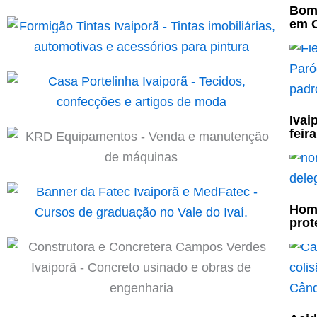
Bomb
em C
Ivai
feir
Home
prot