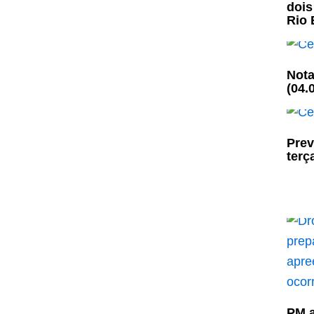
dois
Rio
Nota
(04.
Prev
terça
PM a