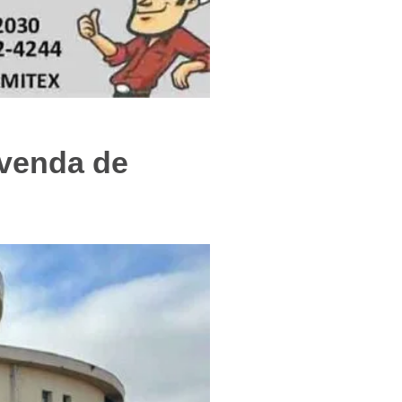
f
 venda de