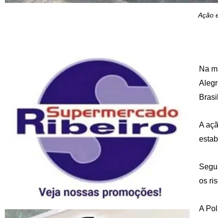
Ação e
Na ma
Alegr
Brasil
A açã
estab
Segun
os ri
A Pol