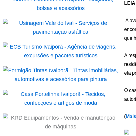
LEIA
A av
encon
que h
A res
resid
ela p
O cas
autor
(
Mais