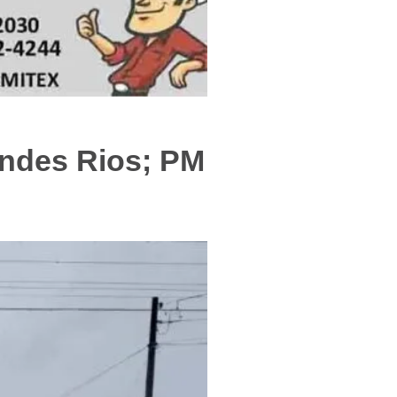
f
ndes Rios; PM