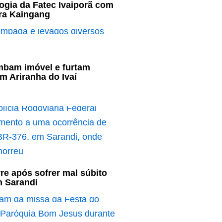
ogia da Fatec Ivaiporã com
ura Kaingang
mbam imóvel e furtam
m Ariranha do Ivaí
re após sofrer mal súbito
m Sarandi