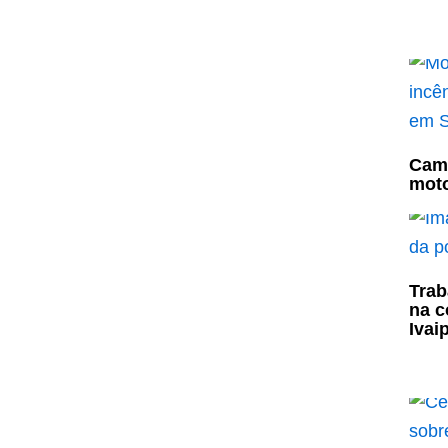
Cami
moto
Trab
na c
Ivai