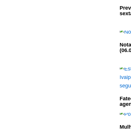
Prev
sexta
Nota
(06.
Fate
agen
Mulh