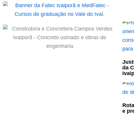
Just
da C
Ivai
Rota
e pr