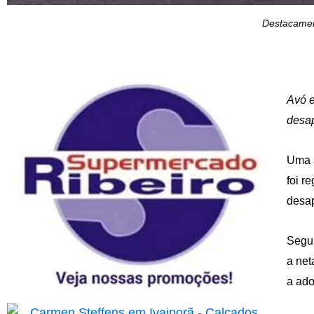
Destacamen
Avó e
desa
Uma a
foi r
desa
Segun
a net
a ado