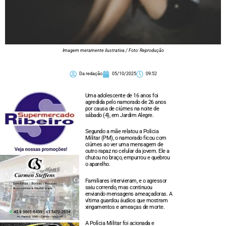
Imagem meramente ilustrativa / Foto: Reprodução
Da redação
05/10/2025
09:52
Uma adolescente de 16 anos foi
agredida pelo namorado de 26 anos
por causa de ciúmes na noite de
sábado (4), em Jardim Alegre.
Segundo a mãe relatou a Policia
Militar (PM), o namorado ficou com
ciúmes ao ver uma mensagem de
outro rapaz no celular da jovem. Ele a
chutou no braço, empurrou e quebrou
o aparelho.
Familiares intervieram, e o agressor
saiu correndo, mas continuou
enviando mensagens ameaçadoras. A
vítima guardou áudios que mostram
xingamentos e ameaças de morte.
A Polícia Militar foi acionada e