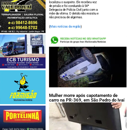
localizou o suspeito. Ele recebeu voz
de prisão e foi conduzido à 54ª
Delegacia de Polícia Civil junto com a
mãe da vítima. O detido não resistiu e
não precisou de algemas.
(
Mais notícias da região
)
LEIA TAMBÉM:
Mulher morre após capotamento de
carro na PR-369, em São Pedro do Ivaí