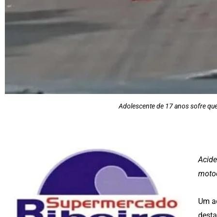
Adolescente de 17 anos sofre qu
Acide
motoc
Um ad
desta