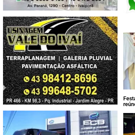
Fest
reún