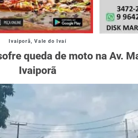
Ivaiporã
,
Vale do Ivaí
sofre queda de moto na Av. M
Ivaiporã