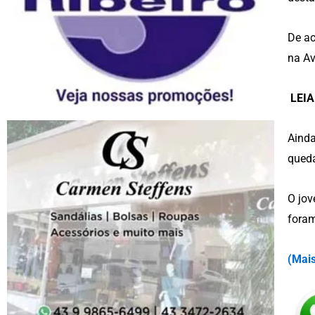
De ac
na A
LEIA
Ainda
queda
O jov
fora
(
Mais