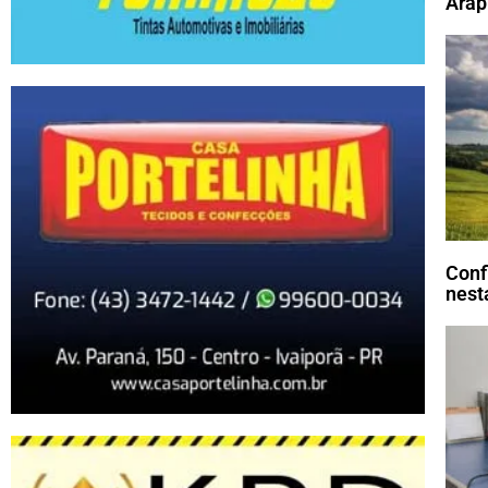
Arap
Conf
nesta