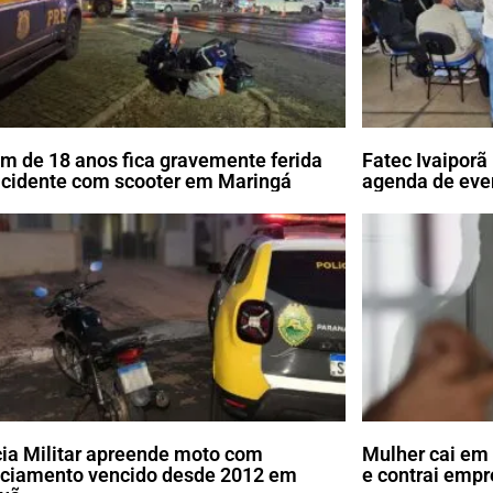
m de 18 anos fica gravemente ferida
Fatec Ivaipor
cidente com scooter em Maringá
agenda de eve
cia Militar apreende moto com
Mulher cai em 
nciamento vencido desde 2012 em
e contrai emp