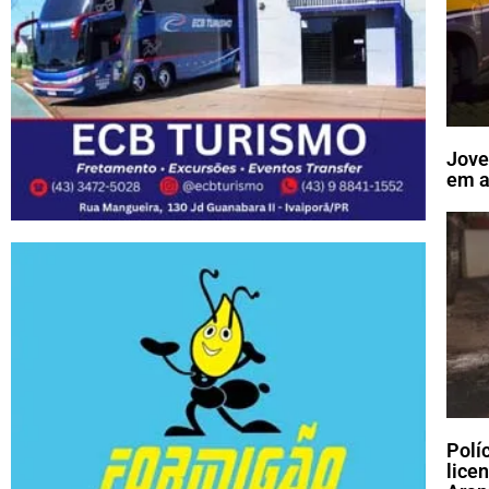
Jove
em a
Polí
lice