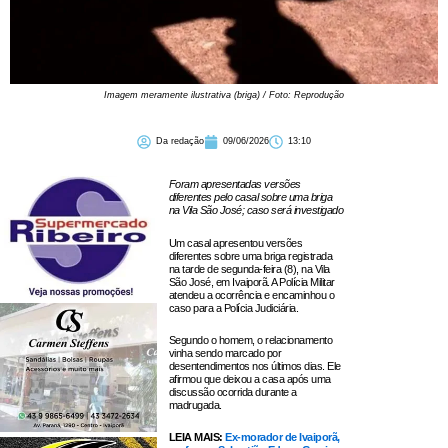
Imagem meramente ilustrativa (briga) / Foto: Reprodução
Da redação
09/06/2026
13:10
Foram apresentadas versões
diferentes pelo casal sobre uma briga
na Vila São José; caso será investigado
Um casal apresentou versões
diferentes sobre uma briga registrada
na tarde de segunda-feira (8), na Vila
São José, em Ivaiporã. A Polícia Militar
atendeu a ocorrência e encaminhou o
caso para a Polícia Judiciária.
Segundo o homem, o relacionamento
vinha sendo marcado por
desentendimentos nos últimos dias. Ele
afirmou que deixou a casa após uma
discussão ocorrida durante a
madrugada.
LEIA MAIS:
Ex-morador de Ivaiporã,