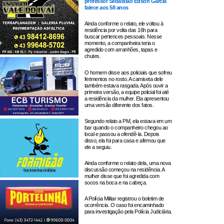
professor Sebastião Edson Garcia
falece aos 58 anos
Ainda conforme o relato, ele voltou à
residência por volta das 16h para
buscar pertences pessoais. Nesse
momento, a companheira teria o
agredido com arranhões, tapas e
chutes.
O homem disse aos policiais que sofreu
ferimentos no rosto. A camiseta dele
também estava rasgada. Após ouvir a
primeira versão, a equipe policial foi até
a residência da mulher. Ela apresentou
uma versão diferente dos fatos.
Segundo relato a PM, ela estava em um
bar quando o companheiro chegou ao
local e passou a ofendê-la. Depois
disso, ela foi para casa e afirmou que
ele a seguiu.
Ainda conforme o relato dela, uma nova
discussão começou na residência. A
mulher disse que foi agredida com
socos na boca e na cabeça.
A Polícia Militar registrou o boletim de
ocorrência. O caso foi encaminhado
para investigação pela Polícia Judiciária.