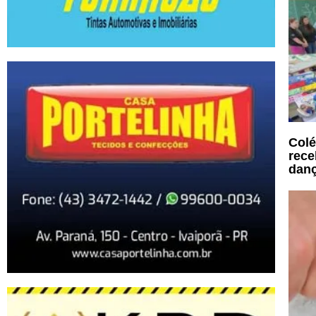
Colé
rece
danç