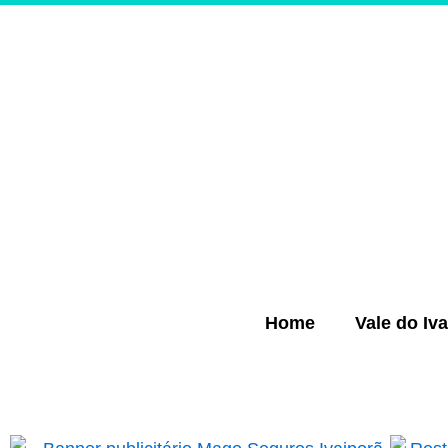
Ir
para
o
conteúdo
Home
Vale do Iva