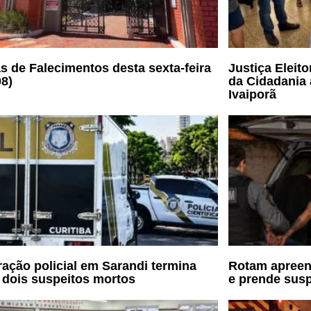
s de Falecimentos desta sexta-feira
Justiça Eleit
08)
da Cidadania 
Ivaiporã
ação policial em Sarandi termina
Rotam apreen
dois suspeitos mortos
e prende susp