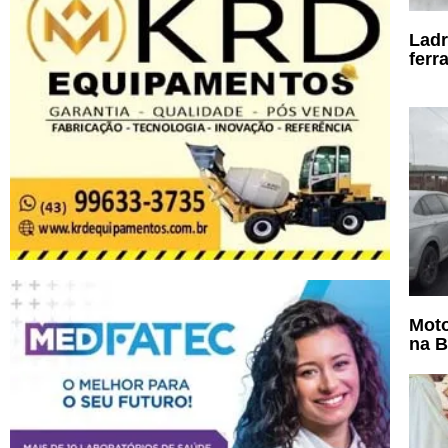
Ladr
ferr
Moto
na B