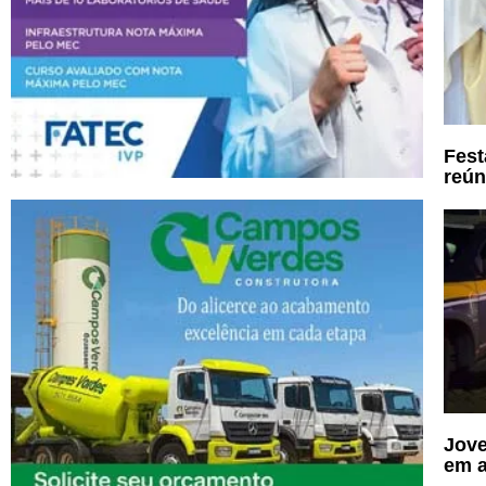
Fest
reún
Jove
em a