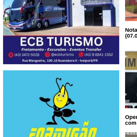
Nota
(07.
Oper
com 