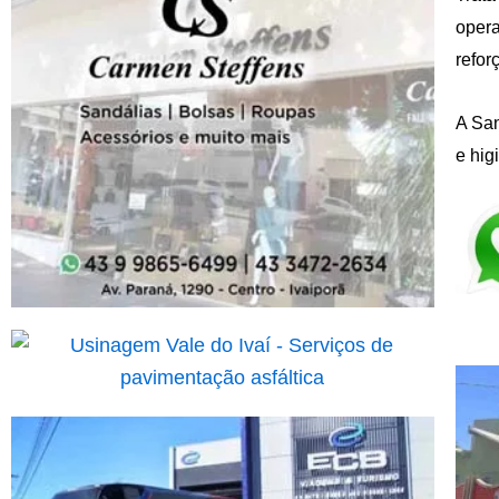
opera
refor
A San
e hig