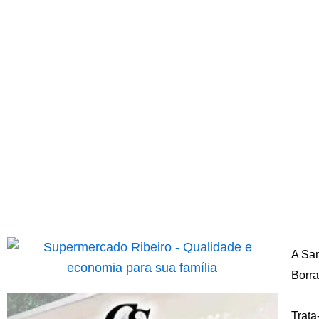
A San
Borra
Trata