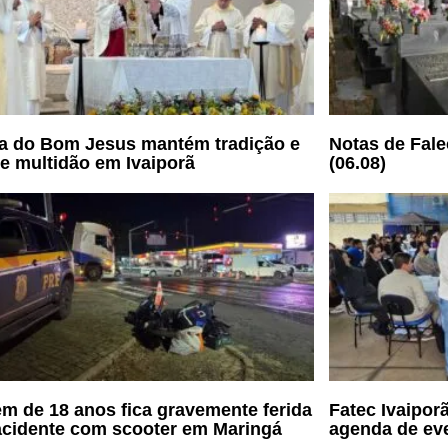
a do Bom Jesus mantém tradição e
Notas de Fale
e multidão em Ivaiporã
(06.08)
m de 18 anos fica gravemente ferida
Fatec Ivaipor
cidente com scooter em Maringá
agenda de ev