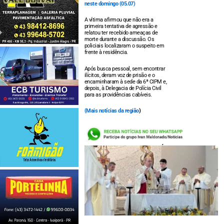
neste domingo (05.07)
A vítima afirmou que não era a
primeira tentativa de agressão e
relatou ter recebido ameaças de
morte durante a discussão. Os
policiais localizaram o suspeito em
frente à residência.
Após busca pessoal, sem encontrar
ilícitos, deram voz de prisão e o
encaminharam à sede da 6ª CIPM e,
depois, à Delegacia de Polícia Civil
para as providências cabíveis.
(
Mais notícias da região
)
LEIA TAMBÉM: