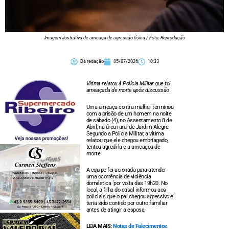
Imagem ilustrativa de ameaça de agressão física / Foto: Reprodução
Da redação
05/07/2026
10:33
Vítima relatou à Polícia Militar que foi
ameaçada de morte após discussão
Uma ameaça contra mulher terminou
com a prisão de um homem na noite
de sábado (4), no Assentamento 8 de
Abril, na área rural de Jardim Alegre.
Segundo a Polícia Militar, a vítima
relatou que ele chegou embriagado,
tentou agredi-la e a ameaçou de
morte.
A equipe foi acionada para atender
uma ocorrência de violência
doméstica ´por volta das 19h20. No
local, a filha do casal informou aos
policiais que o pai chegou agressivo e
teria sido contido por outro familiar
antes de atingir a esposa.
LEIA MAIS:
Notas de Falecimentos