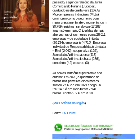
passado, segundo relatório da Junta
Comercial do Paraná (Jucepar),
divulgado nesta quinta-feira (10).As
Microempresas Individuais (MEIs)
continuam como o segmento com
maior crescimento até o momento, com
90.789 registros, sendo que 17.287
foram só em maio. O total das demais
abertas nos cinco meses soma 28.011
empresas – de sociedade limitada
(20.734), empresário (4.710), Empresa
Individual de Responsabilidade Limitada
– Eireli (2.042), cooperativa (129),
Sociedade Anônima aberta (115),
Sociedade Anônima fechada (236),
consórcio (42) e outros (3).
As baixas também superaram o ano
anterior. Em 2020, a quantidade de
baixas nos primeiros cinco meses
somou 27.452 e em 2021 chegou a
39.824. Só em maio foram 7.941
baixas, contra 5.536 em 2020.
(
Mais notícias da região
)
Fonte:
TN Online
LEIA TAMBÉM: