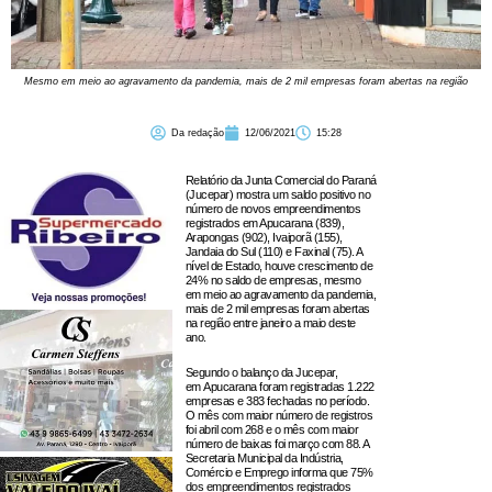
Mesmo em meio ao agravamento da pandemia, mais de 2 mil empresas foram abertas na região
Da redação
12/06/2021
15:28
Relatório da Junta Comercial do Paraná
(Jucepar) mostra um saldo positivo no
número de novos empreendimentos
registrados em Apucarana (839),
Arapongas (902), Ivaiporã (155),
Jandaia do Sul (110) e Faxinal (75). A
nível de Estado, houve crescimento de
24% no saldo de empresas, mesmo
em meio ao agravamento da pandemia,
mais de 2 mil empresas foram abertas
na região entre janeiro a maio deste
ano.
Segundo o balanço da Jucepar,
em Apucarana foram registradas 1.222
empresas e 383 fechadas no período.
O mês com maior número de registros
foi abril com 268 e o mês com maior
número de baixas foi março com 88. A
Secretaria Municipal da Indústria,
Comércio e Emprego informa que 75%
dos empreendimentos registrados