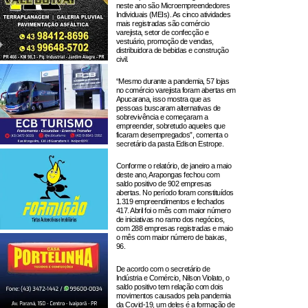
neste ano são Microempreendedores
Individuais (MEIs). As cinco atividades
mais registradas são comércio
varejista, setor de confecção e
vestuário, promoção de vendas,
distribuidora de bebidas e construção
civil.
“Mesmo durante a pandemia, 57 lojas
no comércio varejista foram abertas em
Apucarana, isso mostra que as
pessoas buscaram alternativas de
sobrevivência e começaram a
empreender, sobretudo aqueles que
ficaram desempregados”, comenta o
secretário da pasta Edison Estrope.
Conforme o relatório, de janeiro a maio
deste ano, Arapongas fechou com
saldo positivo de 902 empresas
abertas. No período foram constituídos
1.319 empreendimentos e fechados
417. Abril foi o mês com maior número
de iniciativas no ramo dos negócios,
com 288 empresas registradas e maio
o mês com maior número de baixas,
96.
De acordo com o secretário de
Indústria e Comércio, Nilson Violato, o
saldo positivo tem relação com dois
movimentos causados pela pandemia
da Covid-19, um deles é a formação de