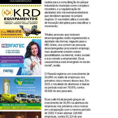
cadeia para a consolidação do parque
industrial do município como complexo
moveleiro, e a regularização de
atividades dos microempreendedores
que decidiram apostar no próprio
negócio. O secretário utiliza o conceito
de inovação disruptiva para classificar o
movimento.
“Muitas pessoas que estavam
desempregadas estão regularizando a
atividade não formal, migando para o
MEI. Antes, era comum as pessoas
desempregadas procurarem emprego,
mas atualmente existem outras
possibilidades na internet, redes sociais
e isso remete a empreender. Essa
característica está emergindo no tecido
social”, avalia.
O Paraná registrou um crescimento de
24,06% no saldo de empresas nos
primeiros cinco meses desse ano. Em
2021 o resultado de aberturas e baixas
no período está em 78.976, contra
63.662 do ano passado.
Esse salto foi alcançado graças ao
crescimento de 30,4% na abertura de
empresas nos primeiros cinco meses
em comparação com o mesmo período
de 2020. Foram abertas 118.800
empresas, contra 91.114 do ano