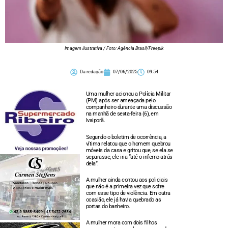
Imagem ilustrativa / Foto: Agência Brasil/Freepik
Da redação
07/06/2025
09:54
Uma mulher acionou a Polícia Militar
(PM) após ser ameaçada pelo
companheiro durante uma discussão
na manhã de sexta-feira (6), em
Ivaiporã.
Segundo o boletim de ocorrência, a
vítima relatou que o homem quebrou
móveis da casa e gritou que, se ela se
separasse, ele iria “até o inferno atrás
dela”.
A mulher ainda contou aos policiais
que não é a primeira vez que sofre
com esse tipo de violência. Em outra
ocasião, ele já havia quebrado as
portas do banheiro.
A mulher mora com dois filhos