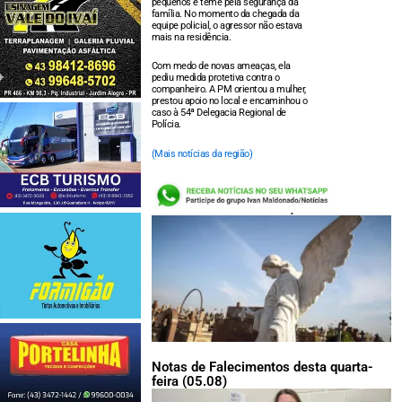
pequenos e teme pela segurança da
família. No momento da chegada da
equipe policial, o agressor não estava
mais na residência.
Com medo de novas ameaças, ela
pediu medida protetiva contra o
companheiro. A PM orientou a mulher,
prestou apoio no local e encaminhou o
caso à 54ª Delegacia Regional de
Polícia.
(Mais notícias da região)
LEIA TAMBÉM:
Notas de Falecimentos desta quarta-
feira (05.08)