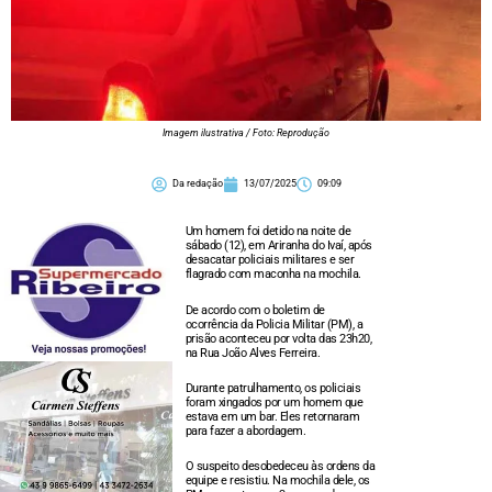
Imagem ilustrativa / Foto: Reprodução
Da redação
13/07/2025
09:09
Um homem foi detido na noite de
sábado (12), em Ariranha do Ivaí, após
desacatar policiais militares e ser
flagrado com maconha na mochila.
De acordo com o boletim de
ocorrência da Policia Militar (PM), a
prisão aconteceu por volta das 23h20,
na Rua João Alves Ferreira.
Durante patrulhamento, os policiais
foram xingados por um homem que
estava em um bar. Eles retornaram
para fazer a abordagem.
O suspeito desobedeceu às ordens da
equipe e resistiu. Na mochila dele, os