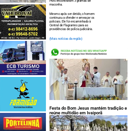
PMs encontraram 3 gramas de
maconha.
Mesmo após ser detido, o homem
continuou a ofender e ameaçar os
policiais. Ele foi encaminhado à
Central de Flagrantes para as
providências de polícia judiciária.
(Mais notícias da região)
LEIA TAMBÉM:
Festa do Bom Jesus mantém tradição e
reúne multidão em Ivaiporã