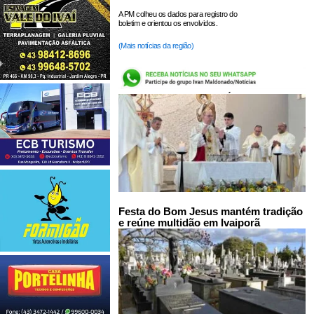
A PM colheu os dados para registro do
boletim e orientou os envolvidos.
(Mais notícias da região)
LEIA TAMBÉM:
Festa do Bom Jesus mantém tradição
e reúne multidão em Ivaiporã