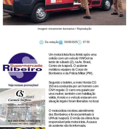
Imagem meramente ilustrativa / Reprodução
Da redação
03/08/2025
07:50
Um motociclista ficou ferido após uma
colisão com um veículo VW/Gol na
tarde de sábado (2), na Av. Brasil,
Centro de Ivaiporã. O acidente
mobilizou equipes do Corpo de
Bombeiros e da Polícia Militar (PM).
Segundo o boletim, a moto Honda CG
150 era conduzida por um homem com
CNH regular. O carro era guiado por
uma mulher, também com habilitação
válida. A moto e o veículo estavam em
situação legal e foram liberados no local.
O motociclista recebeu atendimento
dos Bombeiros e foi encaminhado à
UPA de Ivaiporã. O irmão da vítima ficou
responsável pela motocicleta. A causa
do acidente não foi informada.