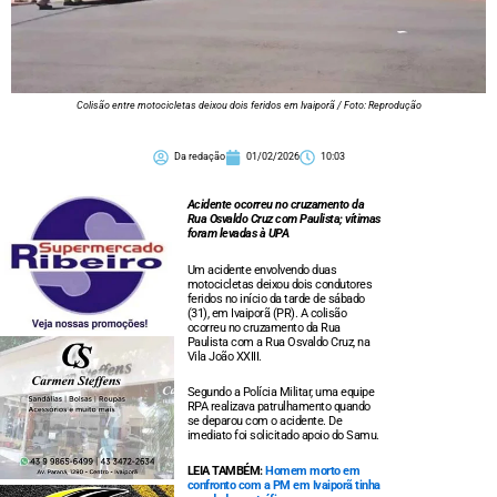
Colisão entre motocicletas deixou dois feridos em Ivaiporã / Foto: Reprodução
Da redação
01/02/2026
10:03
Acidente ocorreu no cruzamento da
Rua Osvaldo Cruz com Paulista; vítimas
foram levadas à UPA
Um acidente envolvendo duas
motocicletas deixou dois condutores
feridos no início da tarde de sábado
(31), em Ivaiporã (PR). A colisão
ocorreu no cruzamento da Rua
Paulista com a Rua Osvaldo Cruz, na
Vila João XXIII.
Segundo a Polícia Militar, uma equipe
RPA realizava patrulhamento quando
se deparou com o acidente. De
imediato foi solicitado apoio do Samu.
LEIA TAMBÉM:
Homem morto em
confronto com a PM em Ivaiporã tinha