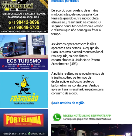
mandado por tráfico
De acordo com o relato de um dos
motociclistas, ele seguia pela Rua
Paulista quando outra motocicleta
atravessou, resultando na colisão. O
segundo condutor confirmou a versão
e afirmou que não conseguiu frear a
tempo.
As vítimas apresentavam lesões
aparentes nas pernas. A equipe do
Samu realizou o atendimento no local.
Em seguida, os dois foram
encaminhados à Unidade de Pronto
Atendimento (UPA).
A polícia realizou os procedimentos de
trânsito, colheu os termos de
declaração e aplicou o teste do
bafômetro nos condutores. Ambos
apresentaram resultado negativo para
consumo de álcool.
(
Mais notícias da região
LEIA TAMBÉM: