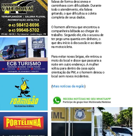
falava de forma desconexa e
caminhava com dificuldade. Durante
todo o atendimento, ela falava
gritando, o que dificultou a coleta
completa de seus dados.
O homem afirmou que encontrou a
companheira bêbada ao chegar do
trabalho. Segundo ele, ela o acusou de
ter pego uma quantia em dinheiro, o
que deu início à discussão e ao dano
na motocicleta.
Para evitar novas brigas, ele retirou a
moto do local e disse que passaria a
noite em outro endereço. A mulher
voltou para dentro da casa após
orientação da PM, e o homem deixou o
local sem novos incidentes.
(
Mais notícias da região
)
LEIA TAMBÉM: