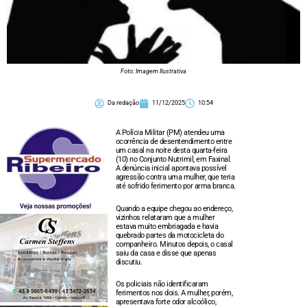
Foto: Imagem Ilustrativa
Da redação
11/12/2025
10:54
A Polícia Militar (PM) atendeu uma
ocorrência de desentendimento entre
um casal na noite desta quarta-feira
(10) no Conjunto Nutrimil, em Faxinal.
A denúncia inicial apontava possível
agressão contra uma mulher, que teria
até sofrido ferimento por arma branca.
Quando a equipe chegou ao endereço,
vizinhos relataram que a mulher
estava muito embriagada e havia
quebrado partes da motocicleta do
companheiro. Minutos depois, o casal
saiu da casa e disse que apenas
discutiu.
Os policiais não identificaram
ferimentos nos dois. A mulher, porém,
apresentava forte odor alcoólico,