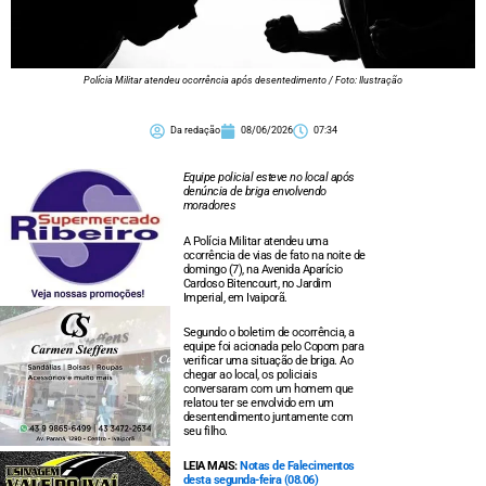
Polícia Militar atendeu ocorrência após desentedimento / Foto: Ilustração
Da redação
08/06/2026
07:34
Equipe policial esteve no local após
denúncia de briga envolvendo
moradores
A Polícia Militar atendeu uma
ocorrência de vias de fato na noite de
domingo (7), na Avenida Aparício
Cardoso Bitencourt, no Jardim
Imperial, em Ivaiporã.
Segundo o boletim de ocorrência, a
equipe foi acionada pelo Copom para
verificar uma situação de briga. Ao
chegar ao local, os policiais
conversaram com um homem que
relatou ter se envolvido em um
desentendimento juntamente com
seu filho.
LEIA MAIS:
Notas de Falecimentos
desta segunda-feira (08.06)