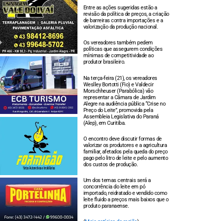
Entre as ações sugeridas estão a
revisão da política de preços, a criação
de barreiras contra importações e a
valorização da produção nacional.
Os vereadores também pedem
políticas que assegurem condições
mínimas de competitividade ao
produtor brasileiro.
Na terça-feira (21), os vereadores
Weslley Bortotti (Fio) e Valdecir
Morschheuser (Parabólica) vão
representar a Câmara de Jardim
Alegre na audiência pública “Crise no
Preço do Leite”, promovida pela
Assembleia Legislativa do Paraná
(Alep), em Curitiba.
O encontro deve discutir formas de
valorizar os produtores e a agricultura
familiar, afetados pela queda do preço
pago pelo litro de leite e pelo aumento
dos custos de produção.
Um dos temas centrais será a
concorrência do leite em pó
importado, reidratado e vendido como
leite fluido a preços mais baixos que o
produto paranaense.