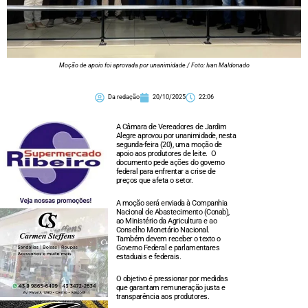
Moção de apoio foi aprovada por unanimidade / Foto: Ivan Maldonado
Da redação
20/10/2025
22:06
A Câmara de Vereadores de Jardim
Alegre aprovou por unanimidade, nesta
segunda-feira (20), uma moção de
apoio aos produtores de leite. O
documento pede ações do governo
federal para enfrentar a crise de
preços que afeta o setor.
A moção será enviada à Companhia
Nacional de Abastecimento (Conab),
ao Ministério da Agricultura e ao
Conselho Monetário Nacional.
Também devem receber o texto o
Governo Federal e parlamentares
estaduais e federais.
O objetivo é pressionar por medidas
que garantam remuneração justa e
transparência aos produtores.