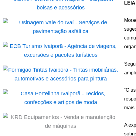
LEIA
Morad
suges
comun
organ
Segun
ampli
“O us
respo
mais 
A exp
sobre