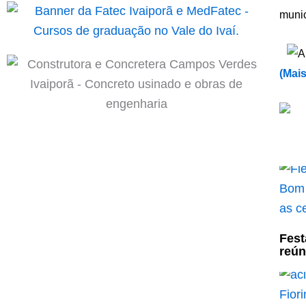
munic
(
Mais
Fest
reún