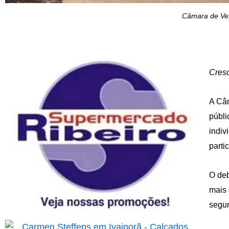
Câmara de Ver
Cresc
A Câm
públi
indiv
parti
O deb
mais 
segur