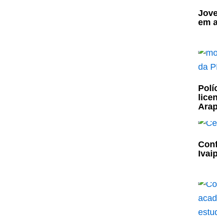
Jove
em a
Polí
lice
Ara
Conf
Ivai