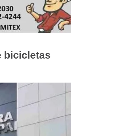
f
 bicicletas