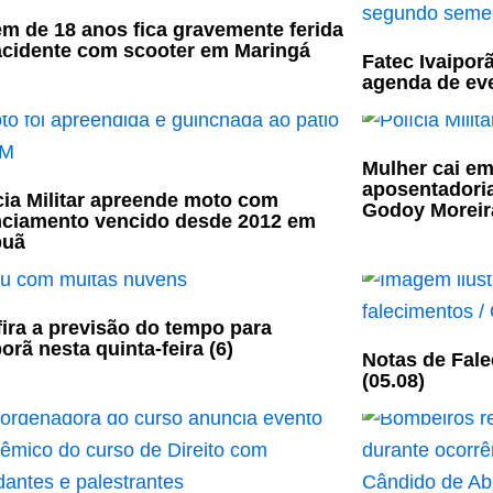
m de 18 anos fica gravemente ferida
cidente com scooter em Maringá
Fatec Ivaipor
agenda de ev
Mulher cai em
aposentadori
cia Militar apreende moto com
Godoy Moreir
nciamento vencido desde 2012 em
puã
ira a previsão do tempo para
porã nesta quinta-feira (6)
Notas de Fale
(05.08)