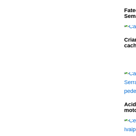
Fate
Sema
Cria
cach
Acid
moto