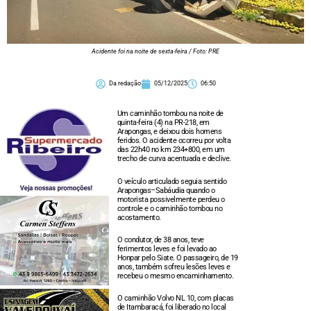
Acidente foi na noite de sexta-feira / Foto: PRE
Da redação
05/12/2025
06:50
Um caminhão tombou na noite de
quinta-feira (4) na PR-218, em
Arapongas, e deixou dois homens
feridos. O acidente ocorreu por volta
das 22h40 no km 234+800, em um
trecho de curva acentuada e declive.
O veículo articulado seguia sentido
Arapongas–Sabáudia quando o
motorista possivelmente perdeu o
controle e o caminhão tombou no
acostamento.
O condutor, de 38 anos, teve
ferimentos leves e foi levado ao
Honpar pelo Siate. O passageiro, de 19
anos, também sofreu lesões leves e
recebeu o mesmo encaminhamento.
O caminhão Volvo NL 10, com placas
de Itambaracá, foi liberado no local