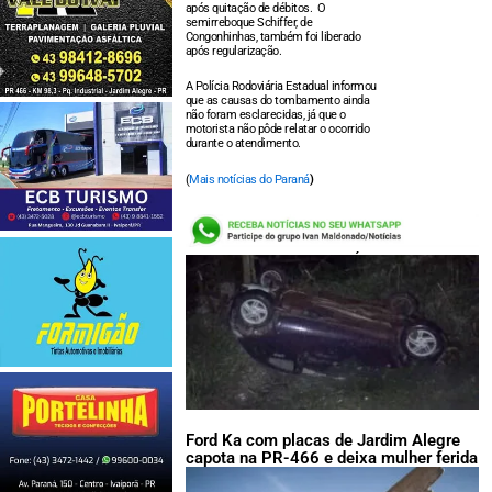
após quitação de débitos. O
semirreboque Schiffer, de
Congonhinhas, também foi liberado
após regularização.
A Polícia Rodoviária Estadual informou
que as causas do tombamento ainda
não foram esclarecidas, já que o
motorista não pôde relatar o ocorrido
durante o atendimento.
(
Mais notícias do Paraná
)
LEIA TAMBÉM:
Ford Ka com placas de Jardim Alegre
capota na PR-466 e deixa mulher ferida