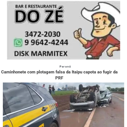
Paraná
Caminhonete com plotagem falsa da Itaipu capota ao fugir da
PRF