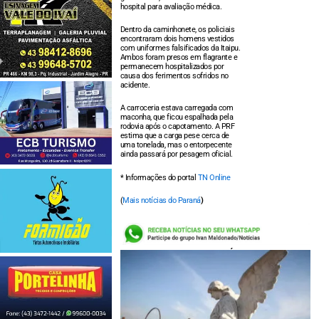
hospital para avaliação médica.
Dentro da caminhonete, os policiais
encontraram dois homens vestidos
com uniformes falsificados da Itaipu.
Ambos foram presos em flagrante e
permanecem hospitalizados por
causa dos ferimentos sofridos no
acidente.
A carroceria estava carregada com
maconha, que ficou espalhada pela
rodovia após o capotamento. A PRF
estima que a carga pese cerca de
uma tonelada, mas o entorpecente
ainda passará por pesagem oficial.
* Informações do portal
TN Online
(
Mais notícias do Paraná
)
LEIA TAMBÉM: