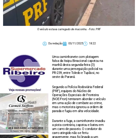
O veículo estava carregado de maconha. - Foto: PRF
Da redação
03/11/2025
18:22
Uma caminhonete com plotagem
falsa da Itaipu Binacional capotou na
manhã desta segunda-feira (3)
durante uma perseguição policial na
PR-239, entre Toledo e Tupãssi, no
oeste do Paraná.
Segundo a Polícia Rodoviária Federal
(PRF), equipes do Núcleo de
Operações Especiais de Fronteira
(NOE-Fron) tentaram abordar o veículo
em uma ação de combate ao crime,
mas o motorista ignorou a ordem de
parada e fugiu em alta velocidade.
Durante a fuga, a caminhonete invadiu
a pista contrária, capotou e bateu em
um carro de passeio. O condutor do
carro atingido não se feriu
gravemente, mas foi levado a um