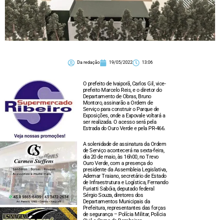
Da redação
19/05/2022
13:06
O prefeito de Ivaiporã, Carlos Gil, vice-
prefeito Marcelo Reis, e o diretor do
Departamento de Obras, Bruno
Montoro, assinarão a Ordem de
Serviço para construir o Parque de
Exposições, onde a Expovale voltará a
ser realizada. O acesso será pela
Estrada do Ouro Verde e pela PR-466.
A solenidade de assinatura da Ordem
de Serviço acontecerá na sexta-feira,
dia 20 de maio, às 16h00, no Trevo
Ouro Verde, com a presença do
presidente da Assembleia Legislativa,
Ademar Traiano, secretário de Estado
de Infraestrutura e Logística, Fernando
Furiatti Sabóia, deputado federal
Sérgio Souza, diretores dos
Departamentos Municipais da
Prefeitura, representantes das forças
de segurança – Polícia Militar, Polícia