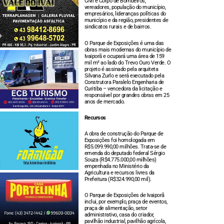
Civil e Corpo de Bombeiros,
vereadores, população do município,
empresários, lideranças políticas do
município e da região, presidentes de
sindicatos rurais e de bairros.
O Parque de Exposições é uma das
obras mais modernas do município de
Ivaiporã e ocupará uma área de 159
mil m² ao lado do Trevo Ouro Verde. O
projeto é assinado pela arquiteta
Silvana Zurlo e será executado pela
Construtora Paralelo Engenharia de
Curitiba – vencedora da licitação e
responsável por grandes obras em 25
anos de mercado.
Recursos
A obra de construção do Parque de
Exposições foi homologada em
R$5.099.990,00 milhões. Trata-se de
emenda do deputado federal Sérgio
Souza (R$4.775.000,00 milhões)
empenhada no Ministério da
Agricultura e recursos livres da
Prefeitura (R$324.990,00 mil).
O Parque de Exposições de Ivaiporã
inclui, por exemplo, praça de eventos,
praça de alimentação, setor
administrativo, casa do criador,
pavilhão industrial, pavilhão agrícola,