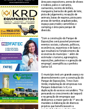
área para expositores, arena de shows
e rodeios, palco e camarins,
camarotes, recinto de leilões,
mangueira, barracão de gado de leite,
pista de julgamento, recepção de
animais, baias de equinos, pista para
provas de tambor, arquibancadas,
espaço para trailer, caminhões e
camping, e área para parque de
diversão.
“Com a construção do Parque de
Exposições será possível promover
eventos sociais, culturais, políticos,
econômicos, esportivos e de lazer, o
que resultará no fortalecimento da
economia do município – além de
estimular o turismo, agronegócio,
exposições, palestras e a geração de
emprego”, exemplificou o prefeito
Carlos Gil.
O município terá um grande avanço no
desenvolvimento com a construção do
Parque de Exposições, Trevo Ouro
Verde, implantação de empresas nos
Parques Industriais I e II, e a
duplicação do acesso secundário. “Foi
pensando no crescimento de Ivaiporã
e na geração de empregos que
dedicamos a maior parte do 1º ano do
mandato à elaboração de diversos
projetos que beneficiassem a