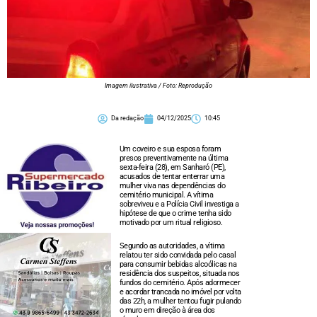
Imagem ilustrativa / Foto: Reprodução
Da redação
04/12/2025
10:45
Um coveiro e sua esposa foram
presos preventivamente na última
sexta-feira (28), em Sanharó (PE),
acusados de tentar enterrar uma
mulher viva nas dependências do
cemitério municipal. A vítima
sobreviveu e a Polícia Civil investiga a
hipótese de que o crime tenha sido
motivado por um ritual religioso.
Segundo as autoridades, a vítima
relatou ter sido convidada pelo casal
para consumir bebidas alcoólicas na
residência dos suspeitos, situada nos
fundos do cemitério. Após adormecer
e acordar trancada no imóvel por volta
das 22h, a mulher tentou fugir pulando
o muro em direção à área dos