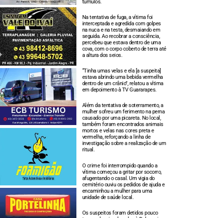
túmulos.
Na tentativa de fuga, a vítima foi
interceptada e agredida com golpes
na nuca e na testa, desmaiando em
seguida. Ao recobrar a consciência,
percebeu que estava dentro de uma
cova, com o corpo coberto de terra até
a altura dos seios.
“Tinha umas velas e ela [a suspeita]
estava abrindo uma bebida vermelha
dentro de um crânio”, relatou a vítima
em depoimento à TV Guararapes.
Além da tentativa de soterramento, a
mulher sofreu um ferimento na perna
causado por uma picareta. No local,
também foram encontrados animais
mortos e velas nas cores preta e
vermelha, reforçando a linha de
investigação sobre a realização de um
ritual.
O crime foi interrompido quando a
vítima começou a gritar por socorro,
afugentando o casal. Um vigia do
cemitério ouviu os pedidos de ajuda e
encaminhou a mulher para uma
unidade de saúde local.
Os suspeitos foram detidos pouco