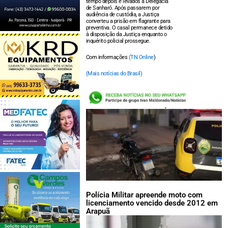
tempo depois e levados à Delegacia
de Sanharó. Após passarem por
audiência de custódia, a Justiça
converteu a prisão em flagrante para
preventiva. O casal permanece detido
à disposição da Justiça enquanto o
inquérito policial prossegue.
Com informações
(TN Online
)
(Mais notícias do Brasil)
LEIA TAMBÉM:
Polícia Militar apreende moto com
licenciamento vencido desde 2012 em
Arapuã