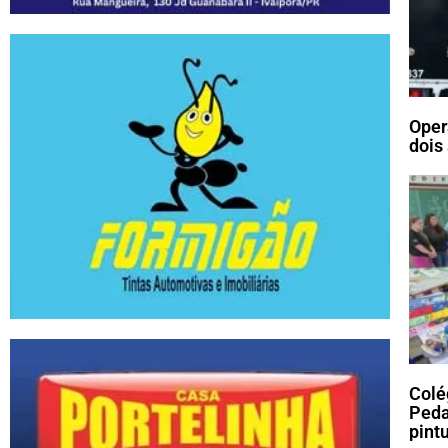
Oper
dois
Colé
Peda
pint