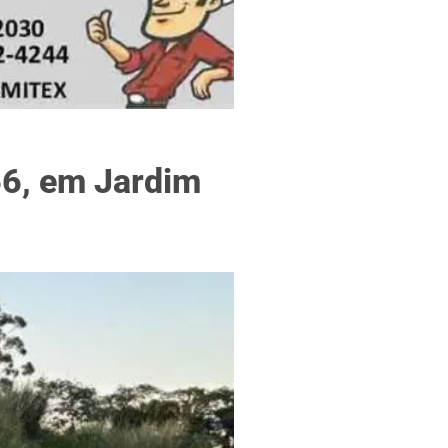
f
66, em Jardim