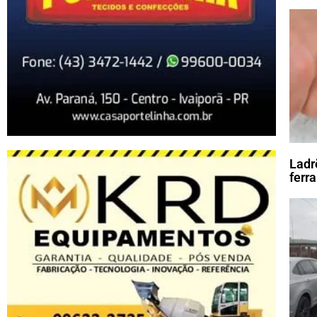
Ladr
ferr