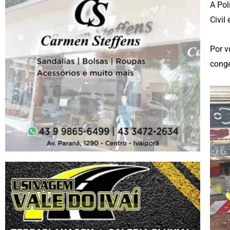
A Pol
Civil
Por v
conge