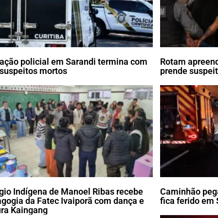
ação policial em Sarandi termina com
Rotam apreend
 suspeitos mortos
prende suspei
gio Indígena de Manoel Ribas recebe
Caminhão pega
gogia da Fatec Ivaiporã com dança e
fica ferido em
ura Kaingang