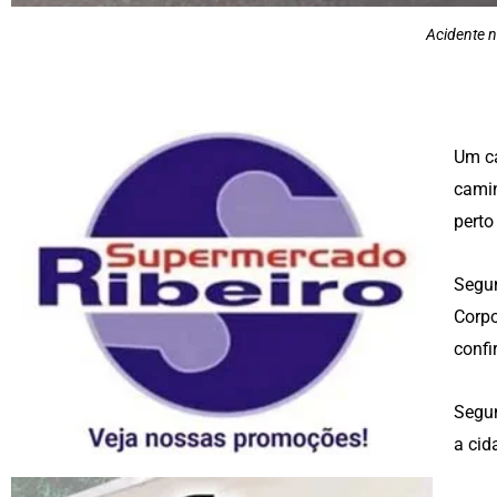
Acidente n
Um ca
camin
perto
Segun
Corpo
confi
Segun
a cid