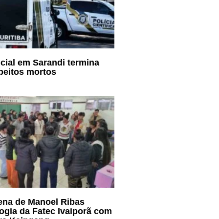
cial em Sarandi termina
peitos mortos
ena de Manoel Ribas
ogia da Fatec Ivaiporã com