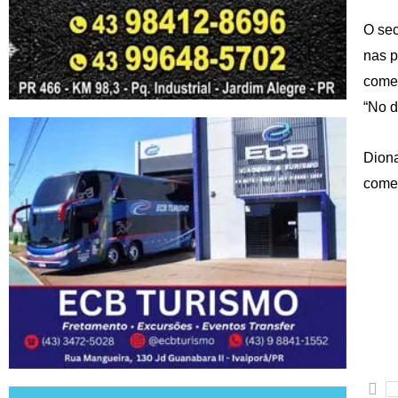
O sec
nas p
comen
“No d
Diona
começ