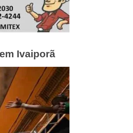
f
em Ivaiporã