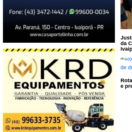
Just
da C
Ivai
Rota
e pr