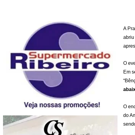
A Pra
abriu
apres
O eve
Em se
“Bênç
abai
O enc
do Am
sendo