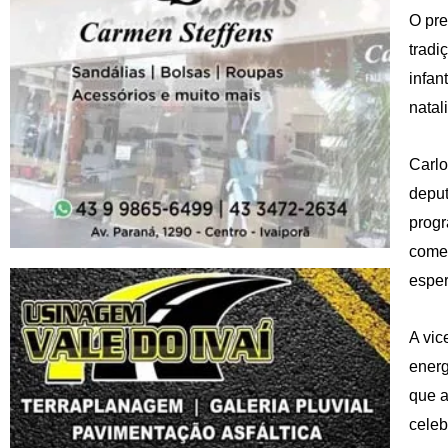
O pre
tradi
infan
natal
Carlo
deput
progr
começ
esper
A vic
energ
que a
celeb