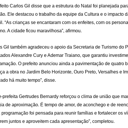
feito Carlos Gil disse que a estrutura do Natal foi planejada para 
ção. Ele destacou o trabalho da equipe da Cultura e o impacto d
til. “As crianças se encantaram com os enfeites, com os person
ino. A cidade ficou maravilhosa”, afirmou.
s Gil também agradeceu o apoio da Secretaria de Turismo do P
ados Alexandre Cury e Ademar Traiano, que garantiu investime
amação. O prefeito anunciou ainda a pavimentação de quatro ba
a a obra no Jardim Belo Horizonte, Ouro Preto, Versalhes e Im
ado há muito tempo”, disse.
e-prefeita Gertrudes Bernardy reforçou o clima de união que mar
ia de aproximação. É tempo de amor, de aconchego e de reenco
 programação foi pensada para reunir famílias e fortalecer os 
rem juntos e aproveitem cada apresentação”, completou.