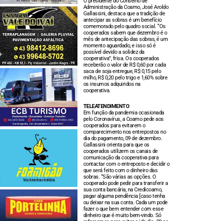
O presidente do Conselho de
Administração da Coamo, José Aroldo
Gallassini, destaca que a tradição de
antecipar as sobras é um benefício
comemorado pelo quadro social. “Os
cooperados sabem que dezembro é o
mês de antecipação das sobras, é um
momento aguardado, e isso só é
possível devido a solidez da
cooperativa”, frisa. Os cooperados
receberão o valor de R$ 0,60 por cada
saca de soja entregue, R$ 0,15 pelo
milho, R$ 0,20 pelo trigo e 1,60% sobre
os insumos adquiridos na
cooperativa.
TELEATENDIMENTO
Em função da pandemia ocasionada
pelo Coronavírus, a Coamo pede aos
cooperados para evitarem o
comparecimento nos entrepostos no
dia do pagamento, 09 de dezembro.
Gallassini orienta para que os
cooperados utilizem os canais de
comunicação da cooperativa para
contactar com o entreposto e decidir o
que será feito com o dinheiro das
sobras. “São várias as opções. O
cooperado pode pedir para transferir a
sua conta bancária, na Credicoamo,
pagar alguma pendência [caso tenha
ou deixar na sua conta. Cada um pode
fazer o que bem entender com esse
dinheiro que é muito bem-vindo. Só