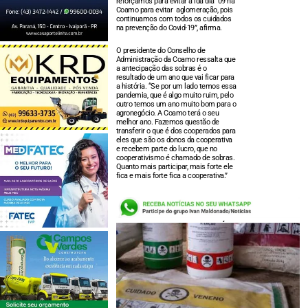
reforçamos para evitar a ida dia 09 na
Coamo para evitar aglomeração, pois
continuamos com todos os cuidados
na prevenção do Covid-19”, afirma.
O presidente do Conselho de
Administração da Coamo ressalta que
a antecipação das sobras é o
resultado de um ano que vai ficar para
a história. “Se por um lado temos essa
pandemia, que é algo muito ruim, pelo
outro temos um ano muito bom para o
agronegócio. A Coamo terá o seu
melhor ano. Fazemos questão de
transferir o que é dos cooperados para
eles que são os donos da cooperativa
e recebem parte do lucro, que no
cooperativismo é chamado de sobras.
Quanto mais participar, mais forte ele
fica e mais forte fica a cooperativa.”
LEIA TAMBÉM: