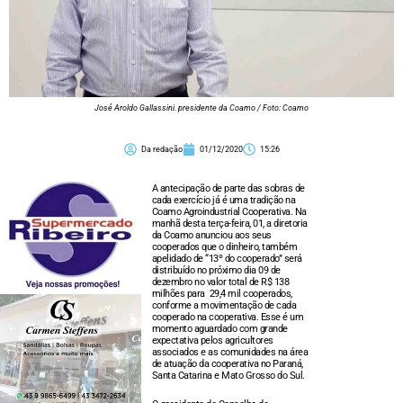
José Aroldo Gallassini. presidente da Coamo / Foto: Coamo
Da redação
01/12/2020
15:26
A antecipação de parte das sobras de
cada exercício já é uma tradição na
Coamo Agroindustrial Cooperativa. Na
manhã desta terça-feira, 01, a diretoria
da Coamo anunciou aos seus
cooperados que o dinheiro, também
apelidado de “13º do cooperado” será
distribuído no próximo dia 09 de
dezembro no valor total de R$ 138
milhões para 29,4 mil cooperados,
conforme a movimentação de cada
cooperado na cooperativa. Esse é um
momento aguardado com grande
expectativa pelos agricultores
associados e as comunidades na área
de atuação da cooperativa no Paraná,
Santa Catarina e Mato Grosso do Sul.