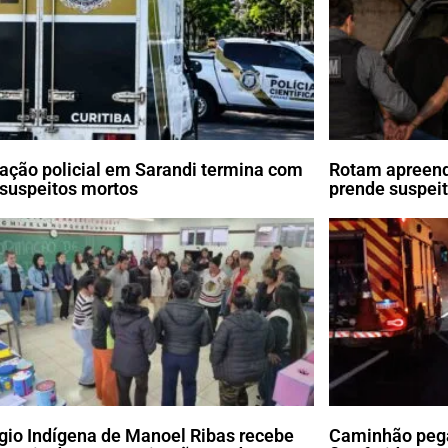
ação policial em Sarandi termina com
Rotam apreend
 suspeitos mortos
prende suspei
gio Indígena de Manoel Ribas recebe
Caminhão pega