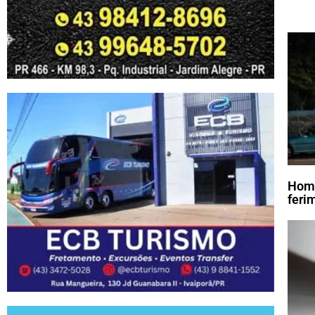
Home
feri