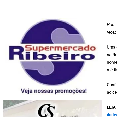
Homem
receb
Uma
na Ru
homem
médi
Confo
acide
LEIA
do Iv