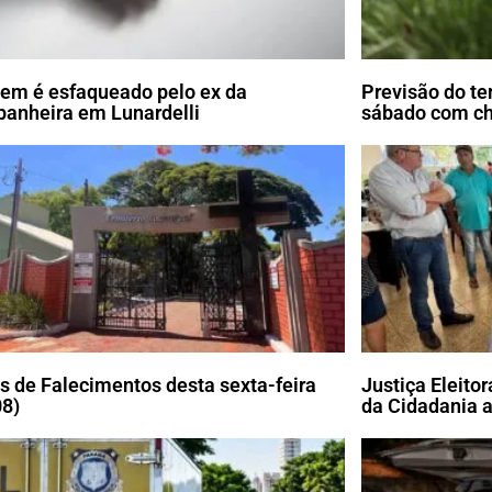
m é esfaqueado pelo ex da
Previsão do te
anheira em Lunardelli
sábado com c
s de Falecimentos desta sexta-feira
Justiça Eleito
08)
da Cidadania a