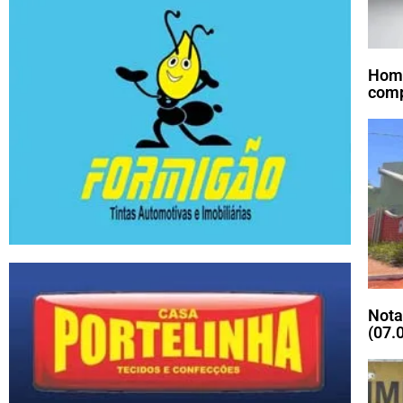
Home
comp
Nota
(07.