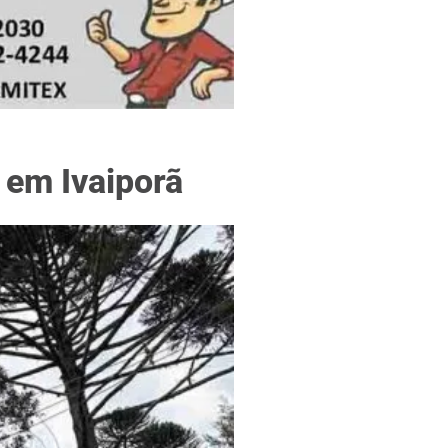
f
 em Ivaiporã