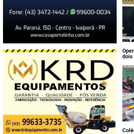
Oper
dois
Colé