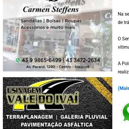
Na se
de tr
O Ser
vítim
A Pol
reali
(
Mais