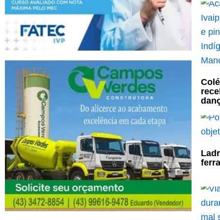
Colé
rece
danç
Ladr
ferr