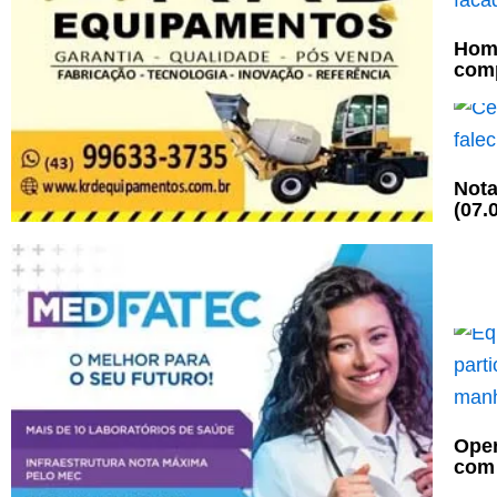
Home
comp
Nota
(07.
Oper
com 