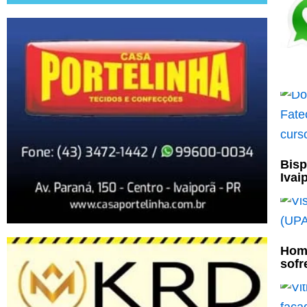
Bisp
Ivai
Home
sofr