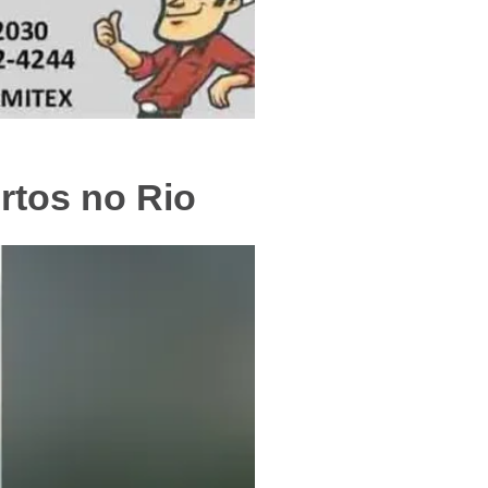
f
rtos no Rio