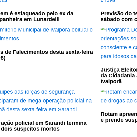
m é esfaqueado pelo ex da
Previsão do t
anheira em Lunardelli
sábado com 
s de Falecimentos desta sexta-feira
08)
Justiça Eleit
da Cidadania 
Ivaiporã
Rotam apreen
e prende susp
ação policial em Sarandi termina
dois suspeitos mortos