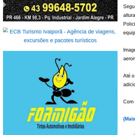
Segun
altur
Polic
equip
Image
aeron
Até o
adici
Com 
(Mais