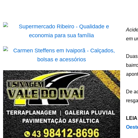
Acide
em um
Duas 
bairr
apont
De ac
resga
LEIA
Oest