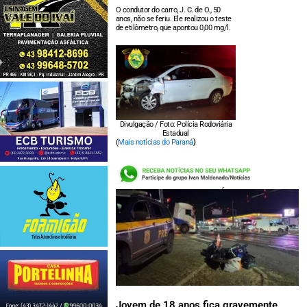
O condutor do carro, J. C. de O., 50
anos, não se feriu. Ele realizou o teste
de etilômetro, que apontou 0,00 mg/l.
Divulgação / Foto: Polícia Rodoviária
Estadual
(
Mais notícias do Paraná
)
LEIA TAMBÉM:
Jovem de 18 anos fica gravemente