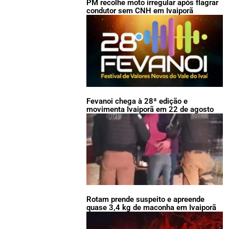
PM recolhe moto irregular após flagrar
condutor sem CNH em Ivaiporã
Fevanoi chega à 28ª edição e
movimenta Ivaiporã em 22 de agosto
Rotam prende suspeito e apreende
quase 3,4 kg de maconha em Ivaiporã