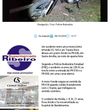
Divulgação / Foto: Polícia Rodoviária
Da redação
09/10/2025
12:17
Um acidente entre uma motocicleta
eHonda CG 160 e um Toyota Etios
deixou um jovem ferido na PR-436, em
Santa Amélia, na noite de quarta-feira.
Segundo a Polícia Rodoviária Estadual
(PRE), o acidente ocorreu às 22h10, no
trecho entre a entrada da PR-518 e a
PR-855, em uma curva aberta.
A moto Honda seguia no sentido da
PR-518 quando colidiu frontalmente
com o Toyota, que trafegava no
sentido contrário.
O condutor da Honda, J. R. B., 21 anos,
ficou ferido e foi encaminhado ao
hospital de Bandeirantes.