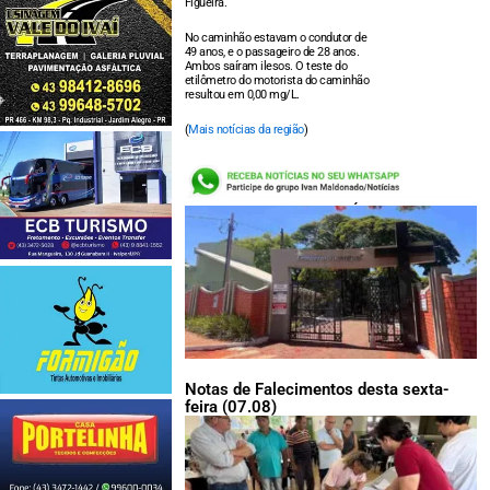
Figueira.
No caminhão estavam o condutor de
49 anos, e o passageiro de 28 anos.
Ambos saíram ilesos. O teste do
etilômetro do motorista do caminhão
resultou em 0,00 mg/L.
(
Mais notícias da região
)
LEIA TAMBÉM:
Notas de Falecimentos desta sexta-
feira (07.08)