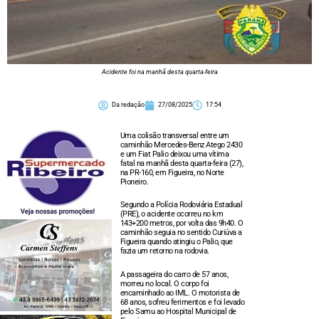
Acidente foi na manhã desta quarta-feira
Da redação
27/08/2025
17:54
Uma colisão transversal entre um
caminhão Mercedes-Benz Atego 2430
e um Fiat Palio deixou uma vítima
fatal na manhã desta quarta-feira (27),
na PR-160, em Figueira, no Norte
Pioneiro.
Segundo a Polícia Rodoviária Estadual
(PRE), o acidente ocorreu no km
143+200 metros, por volta das 9h40. O
caminhão seguia no sentido Curiúva a
Figueira quando atingiu o Palio, que
fazia um retorno na rodovia.
A passageira do carro de 57 anos,
morreu no local. O corpo foi
encaminhado ao IML. O motorista de
68 anos, sofreu ferimentos e foi levado
pelo Samu ao Hospital Municipal de