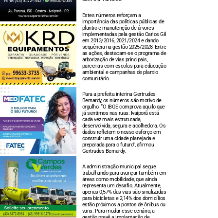
Estes números reforçam a
importância das políticas públicas de
plantio e manutenção de árvores
implementadas pela gestão Carlos Gil
em 2013/2016, 2021/2024 e dando
sequência na gestão 2025/2028. Entre
as ações, destacam-se o programa de
arborização de vias principais,
parcerias com escolas para educação
ambiental e campanhas de plantio
comunitário.
Para a prefeita interina Gertrudes
Bernardy, os números são motivo de
orgulho. “O IBGE comprova aquilo que
já sentimos nas ruas: Ivaiporã está
cada vez mais estruturada,
desenvolvida, segura e acolhedora. Os
dados refletem o nosso esforço em
construir uma cidade planejada e
preparada para o futuro”, afirmou
Gertrudes Bernardy.
A administração municipal segue
trabalhando para avançar também em
áreas como mobilidade, que ainda
representa um desafio. Atualmente,
apenas 0,57% das vias são sinalizadas
para bicicletas e 2,14% dos domicílios
estão próximos a pontos de ônibus ou
vans. Para mudar esse cenário, a
gestão prevê a implantação de