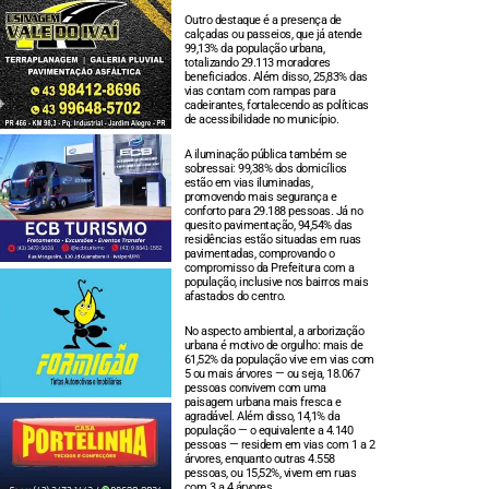
Outro destaque é a presença de
calçadas ou passeios, que já atende
99,13% da população urbana,
totalizando 29.113 moradores
beneficiados. Além disso, 25,83% das
vias contam com rampas para
cadeirantes, fortalecendo as políticas
de acessibilidade no município.
A iluminação pública também se
sobressai: 99,38% dos domicílios
estão em vias iluminadas,
promovendo mais segurança e
conforto para 29.188 pessoas. Já no
quesito pavimentação, 94,54% das
residências estão situadas em ruas
pavimentadas, comprovando o
compromisso da Prefeitura com a
população, inclusive nos bairros mais
afastados do centro.
No aspecto ambiental, a arborização
urbana é motivo de orgulho: mais de
61,52% da população vive em vias com
5 ou mais árvores — ou seja, 18.067
pessoas convivem com uma
paisagem urbana mais fresca e
agradável. Além disso, 14,1% da
população — o equivalente a 4.140
pessoas — residem em vias com 1 a 2
árvores, enquanto outras 4.558
pessoas, ou 15,52%, vivem em ruas
com 3 a 4 árvores.