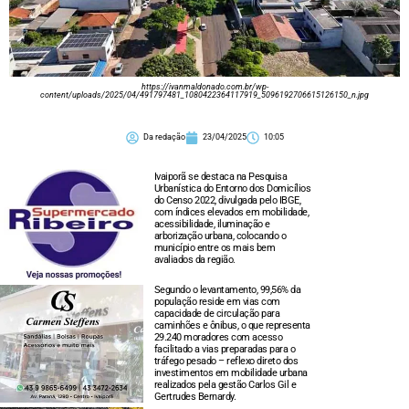
https://ivanmaldonado.com.br/wp-
content/uploads/2025/04/491797481_1080422364117919_5096192706615126150_n.jpg
Da redação
23/04/2025
10:05
Ivaiporã se destaca na Pesquisa
Urbanística do Entorno dos Domicílios
do Censo 2022, divulgada pelo IBGE,
com índices elevados em mobilidade,
acessibilidade, iluminação e
arborização urbana, colocando o
município entre os mais bem
avaliados da região.
Segundo o levantamento, 99,56% da
população reside em vias com
capacidade de circulação para
caminhões e ônibus, o que representa
29.240 moradores com acesso
facilitado a vias preparadas para o
tráfego pesado – reflexo direto dos
investimentos em mobilidade urbana
realizados pela gestão Carlos Gil e
Gertrudes Bernardy.