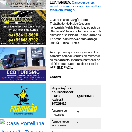
LEIA TAMBÉM:
Carro desce rua
sozinho, invade casa e deixa mulher
ferida em Pitanga
O atendimento da Agência do
Trabalhador de Ivaiporã ocorre
na Avenida Melvis Muchiutti, ao lado da
Biblioteca Pública, conforme a ordem de
chegada e se inicia às 7h30 e vai até às
17 horas, com intervalo para almoço
entre às 11h30 e 13h00.
As empresas que tem vagas abertas
somente serão reveladas no momento
do atendimento, mediante batimento de
critérios, ou no auto atendimento pelo
APP SINE FÁCIL.
Confira:
Vagas Agência
do Trabalhador
– Sine –
Quantidade
Ivaiporã –
24/02/2026
Ajudante de
2
motorista
Atendente de
1
lanchonete