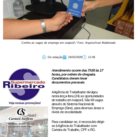
Confira as vagas de emprego em ivaiporã / Foto: Arquivo/Ivan Maldonado
Da redação
24/02/2026
12:46
A
tendimento ocorre das 7h30 às 17
horas, por ordem de chegada.
Candidatos devem levar
documentos pessoais
A Agência do Trabalhador divulgou
nesta terça-feira (24) as oportunidades
de trabalho em Ivaiporã. São 68 vagas
através do Sistema Nacional de
Emprego (Sine), para diversas áreas e
níveis de escolaridade.
Para candidatar-se, é necessário dirigir-
se à Agência do Trabalhador com
Carteira de Trabalho, CPF e RG.