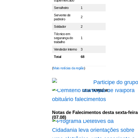
supermercado
Serralheiro
1
Servente de
2
pedreiro
Soldador
2
Técnico em
segurança do
1
trabalho
Vendedor interno
3
Total
68
(
Mais notícias da região
)
LEIA TAMBÉM:
Notas de Falecimentos desta sexta-feira
(07.08)