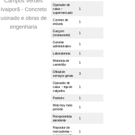
Operador de
caixa –
1
supermercado
Corretor de
1
imóveis
Garçom
1
(restaurante)
Gerente
1
administrativo
Laboratorista
1
Motorista de
1
caminhão
Oficial de
3
serviços gerais
Operador de
caixa – loja de
1
calçados
Pedreiro
1
Moto boy meio
1
período
Recepcionista
1
atendente
Repositor de
mercadorias –
1