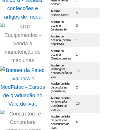
Atendente de
1
padaria
Auxiliar
4
administrativo
Auxiliar de
cozinha
3
(restaurante)
Auxiliar de
cozinha (centro
1
esportivo)
Auxiliar de
cozinha
1
(hamburgueria)
Auxiliar de
jardinagem –
15
conservação de
vias
Auxiliar de linha
de produção
2
(serralheria)
Auxiliar de linha
de produção –
10
comércio de
couros
Auxiliar de linha
de produção –
5
abatedouro de
aves