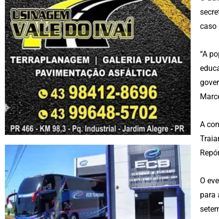
secre
caso 
“A po
educa
gover
Marce
A con
Traia
Repór
O eve
para 
setem