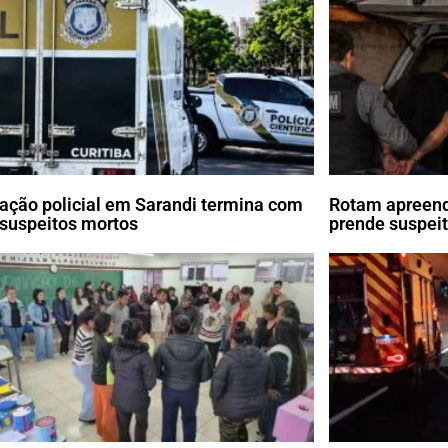
ação policial em Sarandi termina com
Rotam apreend
 suspeitos mortos
prende suspei