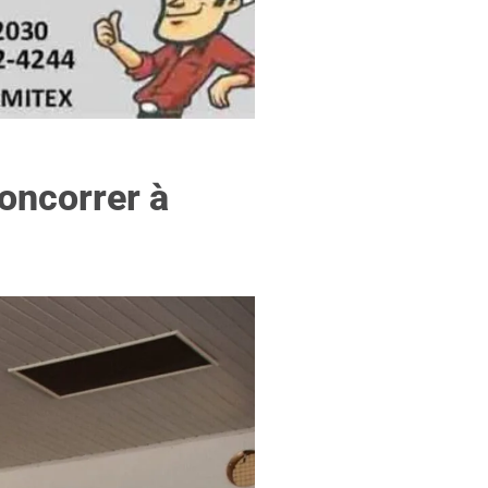
f
oncorrer à