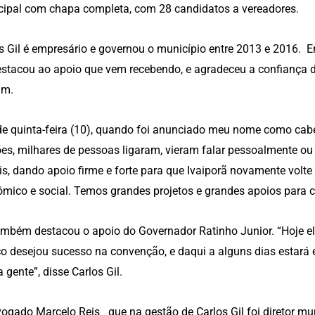
ipal com chapa completa, com 28 candidatos a vereadores.
s Gil é empresário e governou o município entre 2013 e 2016. 
estacou ao apoio que vem recebendo, e agradeceu a confiança d
am.
e quinta-feira (10), quando foi anunciado meu nome como cab
ões, milhares de pessoas ligaram, vieram falar pessoalmente o
is, dando apoio firme e forte para que Ivaiporã novamente volt
mico e social. Temos grandes projetos e grandes apoios para co
ambém destacou o apoio do Governador Ratinho Junior. “Hoje e
o desejou sucesso na convenção, e daqui a alguns dias estará e
 gente”, disse Carlos Gil.
ogado Marcelo Reis que na gestão de Carlos Gil foi diretor mu