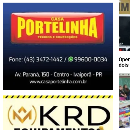
Oper
dois