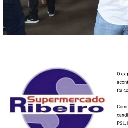
O ex-
acont
foi c
Como 
candi
PSL, 