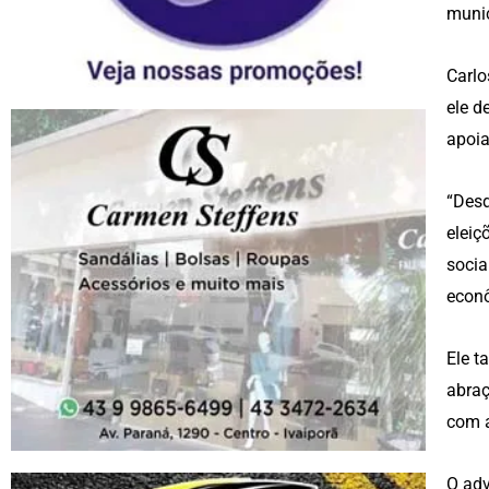
munic
Carlo
ele d
apoi
“Desd
eleiç
socia
econô
Ele t
abraç
com a
O adv