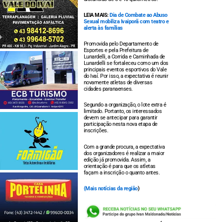
LEIA MAIS:
Dia de Combate ao Abuso
Sexual mobiliza Ivaiporã com teatro e
alerta às famílias
Promovida pelo Departamento de
Esportes e pela Prefeitura de
Lunardelli, a Corrida e Caminhada de
Lunardelli se fortaleceu como um dos
principais eventos esportivos do Vale
do Ivaí. Por isso, a expectativa é reunir
novamente atletas de diversas
cidades paranaenses.
Segundo a organização, o lote extra é
limitado. Portanto, os interessados
devem se antecipar para garantir
participação nesta nova etapa de
inscrições.
Com a grande procura, a expectativa
dos organizadores é realizar a maior
edição já promovida. Assim, a
orientação é para que os atletas
façam a inscrição o quanto antes.
(
Mais notícias da região
)