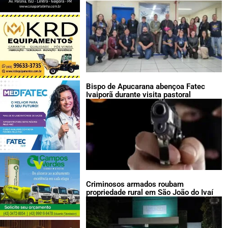
LEIA TAMBÉM:
Bispo de Apucarana abençoa Fatec
Ivaiporã durante visita pastoral
Criminosos armados roubam
propriedade rural em São João do Ivaí