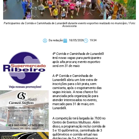
Participantes da Corrida e Caminhada de Lunardelli durante evento esportivo realizado no município / Foto:
Assessoria
Da redação
18/05/2026
19:34
4ª Corrida e Caminhada de Lunardelli
terá novas vagas para participantes
após alta procura; evento esportivo
será em 31 de maio
A 4ª Corrida e Caminhada de
Lunardelli abriu um lote extra de
inscrições para o kit prata, sem
camiseta, após o esgotamento das
vagas iniciais. A nova chance foi
anunciada pela organização para
atender interessados no evento,
marcado para 31 de maio, em
Lunardelli.
A competição terá largada às 7h30 no
Centro de Eventos Multiuso. Além
disso, a programação inclui corrida de
5 e 10 quilômetros, caminhada de 3
quilômetros e corrida virtual nas
distâncias de 5 e 10 quilômetros.