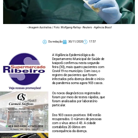
-- Imagem ilustrativa / Foto: Wolfgang Rattay - Reuters - Agência Brasil
Da redação
30/11/2020
17:57
A Vigilância Epidemiológica do
Departamento Municipal de Saúde de
Ivaiporã confirmou nesta segunda-
feira (30), mais quatro pacientes com
Covid-19 no município. Com isso, o
registro de pacientes que foram
infectados pela doença desde o início
da pandemia soma agora 903 casos.
Os novos diagnósticos registrados
foram por meio de testes rápidos, que
foram analisados por laboratório
particular.
Dos 903 casos positivos 840 estão
recuperados. O número de pessoas
com o vírus ativo é 43. A cidade
contabiliza 20 óbitos em
consequência da doença.