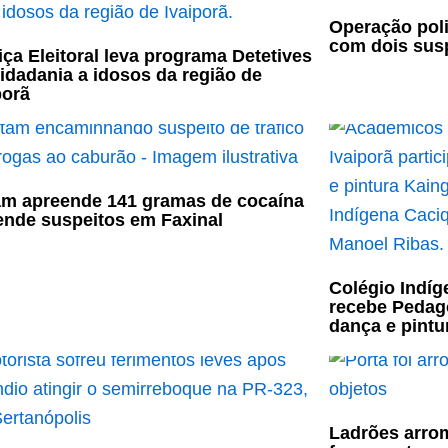
Operação poli
com dois sus
iça Eleitoral leva programa Detetives
idadania a idosos da região de
porã
m apreende 141 gramas de cocaína
ende suspeitos em Faxinal
Colégio Indíg
recebe Pedag
dança e pint
Ladrões arro