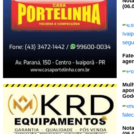
Nota
(06.
Fate
agen
Mulh
apos
God
Nota
(05.