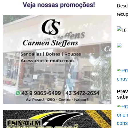
Desde
recup
Prev
sáb