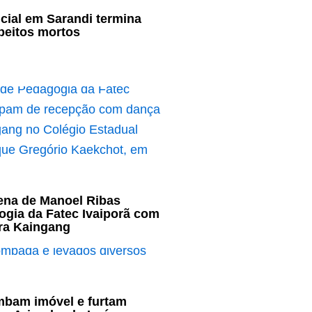
cial em Sarandi termina
peitos mortos
ena de Manoel Ribas
ogia da Fatec Ivaiporã com
ura Kaingang
mbam imóvel e furtam