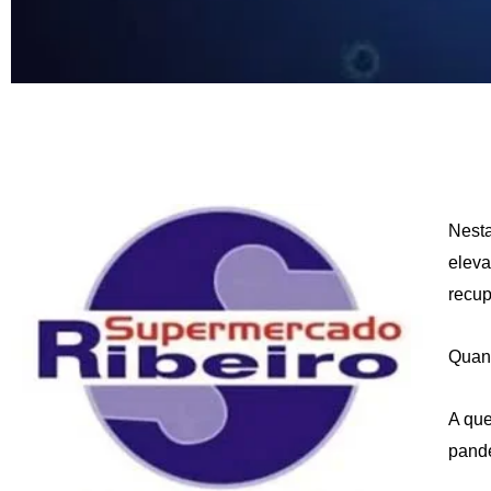
Nesta
eleva
recup
Quant
A que
pande