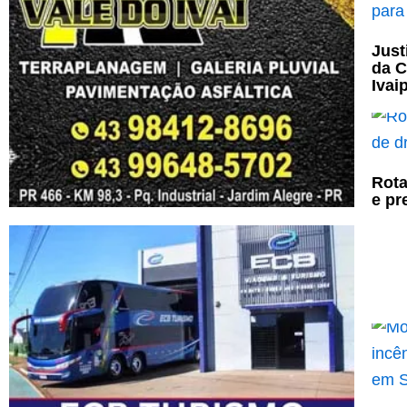
Just
da C
Ivai
Rota
e pr