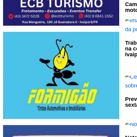
Cami
moto
Trab
na c
Ivai
Prev
sexta