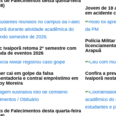
s de Falecimentos desta quinta-feira
08)
Jovem de 18 a
em acidente 
Polícia Milit
licenciament
c Ivaiporã retoma 2º semestre com
Arapuã
da de eventos 2026
er cai em golpe da falsa
Confira a pre
entadoria e contrai empréstimo em
Ivaiporã nesta
oy Moreira
s de Falecimentos desta quarta-feira
08)