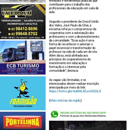
reflexões e ferramentas práticas que
contribuam para o trabalho dos
profissionais da educação em sala de
aula.
Segundo o presidente da Cresol União
dos Vales, José Paulo da Silva, a
iniciativa reforça o compromisso da
cooperativa com a valorização dos
professores e com o desenvolvimento
da comunidade. “Essa ação é uma
forma de reconhecer e valorizar o
papel essencial e transformador do
professor na vida de cada um de nós.
Além disso, está alinhada aos
princípios do cooperativismo do
investimento em educação e
formação e o interesse pela
comunidade”, destaca.
As vagas são limitadas, e os
interessados devem realizar inscrição
antecipada por meio do link:
https://forms.gle/AuRtKL4ZuJn3SQtL8
(
Mais notícias da região
)
LEIA TAMBÉM: