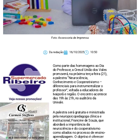
Foto: Assessoria de Imprensa
Da redação
16/10/2025
10:50
Como parte das homenagens ao Dia
do Professor, a Cresol União dos Vales
promoverá, na próxima terça-feira (21),
a palestra “Neurociência,
Conhecimento e Cooperativismo –
diferenciais para instrumentalizar o
professor”, voltada a educadores de
Ivaiporã e região. O encontro acontece
das 19h às 21h, no auditório da
Univale.
A palestra será gratuita e ministrada
pela neuropsicopedagoga clínica e
institucional, Francine de Souza, que
abordará a importância da
neurociência e do cooperativismo
como aliados no processo de ensino-
aprendizagem. O objetivo é oferecer