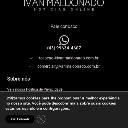
Fale conosco
(43) 99634-4607
redacao@ivanmaldonado.com.br
comercial@ivanmaldonado.com.br
Sobre nós
Veja nossa Política de Privacidade
Utilizamos cookies para lhe proporcionar a melhor experiência
Copyright
no nosso site. Você pode descobrir mais sobre quais cookies
estamos usando em
configurações
.
Expediente
Close GDPR Cookie Banner
© 2026 IVAN MALDONADO – NOTÍCIAS ONLINE– Todos os
Ok! Entendi
direitos reservados