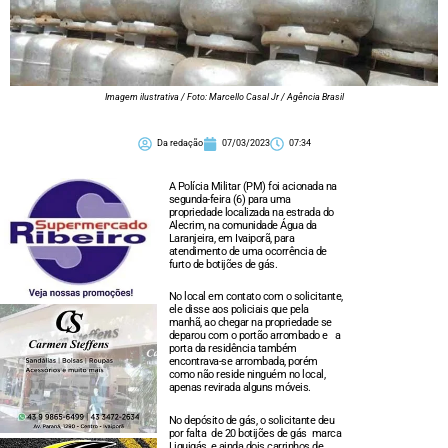
Imagem ilustrativa / Foto: Marcello Casal Jr / Agência Brasil
Da redação
07/03/2023
07:34
A Polícia Militar (PM) foi acionada na
segunda-feira (6) para uma
propriedade localizada na estrada do
Alecrim, na comunidade Água da
Laranjeira, em Ivaiporã, para
atendimento de uma ocorrência de
furto de botijões de gás.
No local em contato com o solicitante,
ele disse aos policiais que pela
manhã, ao chegar na propriedade se
deparou com o portão arrombado e a
porta da residência também
encontrava-se arrombada, porém
como não reside ninguém no local,
apenas revirada alguns móveis.
No depósito de gás, o solicitante deu
por falta de 20 botijões de gás marca
Liquigás, e ainda dois carrinhos de