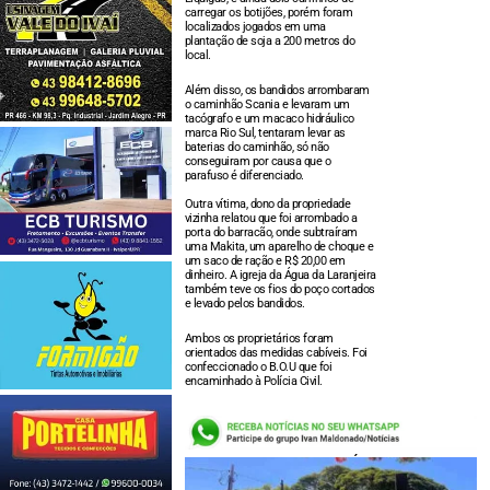
carregar os botijões, porém foram
localizados jogados em uma
plantação de soja a 200 metros do
local.
Além disso, os bandidos arrombaram
o caminhão Scania e levaram um
tacógrafo e um macaco hidráulico
marca Rio Sul, tentaram levar as
baterias do caminhão, só não
conseguiram por causa que o
parafuso é diferenciado.
Outra vítima, dono da propriedade
vizinha relatou que foi arrombado a
porta do barracão, onde subtraíram
uma Makita, um aparelho de choque e
um saco de ração e R$ 20,00 em
dinheiro. A igreja da Água da Laranjeira
também teve os fios do poço cortados
e levado pelos bandidos.
Ambos os proprietários foram
orientados das medidas cabíveis. Foi
confeccionado o B.O.U que foi
encaminhado à Polícia Civil.
LEIA TAMBÉM: