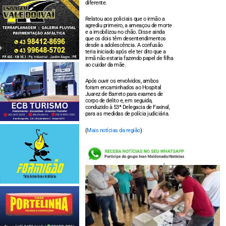
diferente.
Relatou aos policiais que o irmão a
agrediu primeiro, a ameaçou de morte
e a imobilizou no chão. Disse ainda
que os dois têm desentendimentos
desde a adolescência. A confusão
teria iniciado após ele ter dito que a
irmã não estaria fazendo papel de filha
ao cuidar da mãe.
Após ouvir os envolvidos, ambos
foram encaminhados ao Hospital
Juarez de Barreto para exames de
corpo de delito e, em seguida,
conduzido à 53ª Delegacia de Faxinal,
para as medidas de polícia judiciária.
(
Mais notícias da região
)
LEIA TAMBÉM: