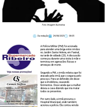
Foto: Imagem Ilustrativa
Da redação
24/08/2025
08:05
A Polícia Militar (PM) foi acionada
para atender uma briga entre irmãos
no Jardim Santa Helena, em Faxinal,
na tarde de sábado (23). A discussão
começou durante uma visita à mãe e
terminou em agressões físicas e
ameaças de morte.
Segundo a PM, o irmão relatou que foi
atacado pela irmã, que o segurou pelo
pescoço. Para se defender, ele disse
que a imobilizou, causando
ferimentos. Disse ainda que a mulher
deixou a casa dizendo que iria matar
todos os presentes.
Por outro lado, a irmã procurou o
Hospital Municipal, onde também
acionou a polícia. Ela contou versão